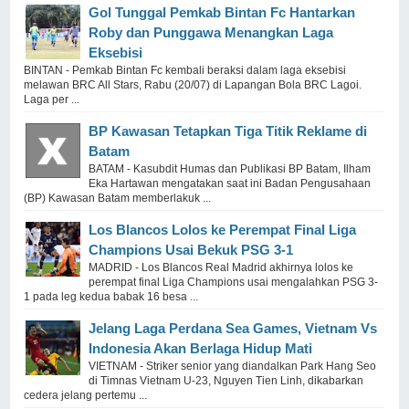
Gol Tunggal Pemkab Bintan Fc Hantarkan
Roby dan Punggawa Menangkan Laga
Eksebisi
BINTAN - Pemkab Bintan Fc kembali beraksi dalam laga eksebisi
melawan BRC All Stars, Rabu (20/07) di Lapangan Bola BRC Lagoi.
Laga per ...
BP Kawasan Tetapkan Tiga Titik Reklame di
Batam
BATAM - Kasubdit Humas dan Publikasi BP Batam, Ilham
Eka Hartawan mengatakan saat ini Badan Pengusahaan
(BP) Kawasan Batam memberlakuk ...
Los Blancos Lolos ke Perempat Final Liga
Champions Usai Bekuk PSG 3-1
MADRID - Los Blancos Real Madrid akhirnya lolos ke
perempat final Liga Champions usai mengalahkan PSG 3-
1 pada leg kedua babak 16 besa ...
Jelang Laga Perdana Sea Games, Vietnam Vs
Indonesia Akan Berlaga Hidup Mati
VIETNAM - Striker senior yang diandalkan Park Hang Seo
di Timnas Vietnam U-23, Nguyen Tien Linh, dikabarkan
cedera jelang pertemu ...