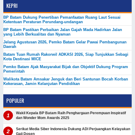
KEPRI
BP Batam Dukung Penertiban Pemanfaatan Ruang Laut Sesuai
Ketentuan Peraturan Perundang-undangan
BP Batam Pastikan Perbaikan Jalan Gajah Mada Hadirkan Jalan
yang Lebih Berkualitas dan Nyaman
Jelang Agustusan 2026, Pemko Batam Gelar Pawai Pembangunan
Daerah
Batam Tuan Rumah Rakorwil ADKASI 2026, Siap Tunjukkan Sebagi
Kota Destinasi MICE
Pemko Batam Ajak Masyarakat Bijak dan Objektif Dukung Program
Pemerintah
Walikota Batam Amsakar Jenguk dan Beri Santunan Bocah Korban
Kekerasan, Jamin Kelanjutan Pendidikan
POPULER
Wakil Kepala BP Batam Raih Penghargaan Perempuan Inspiratif
dan Wonder Mom Awards 2025
Serikat Media Siber Indonesia Dukung ADI Perjuangkan Kelayakan
Gaji Dosen