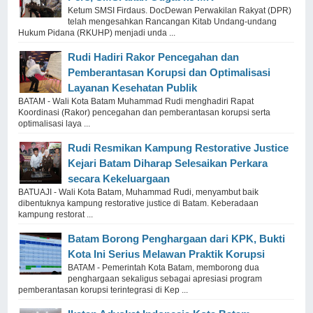
Ketum SMSI Firdaus. DocDewan Perwakilan Rakyat (DPR)
telah mengesahkan Rancangan Kitab Undang-undang
Hukum Pidana (RKUHP) menjadi unda ...
Rudi Hadiri Rakor Pencegahan dan
Pemberantasan Korupsi dan Optimalisasi
Layanan Kesehatan Publik
BATAM - Wali Kota Batam Muhammad Rudi menghadiri Rapat
Koordinasi (Rakor) pencegahan dan pemberantasan korupsi serta
optimalisasi laya ...
Rudi Resmikan Kampung Restorative Justice
Kejari Batam Diharap Selesaikan Perkara
secara Kekeluargaan
BATUAJI - Wali Kota Batam, Muhammad Rudi, menyambut baik
dibentuknya kampung restorative justice di Batam. Keberadaan
kampung restorat ...
Batam Borong Penghargaan dari KPK, Bukti
Kota Ini Serius Melawan Praktik Korupsi
BATAM - Pemerintah Kota Batam, memborong dua
penghargaan sekaligus sebagai apresiasi program
pemberantasan korupsi terintegrasi di Kep ...