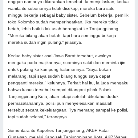
enggan namanya dikorankan tersebut. Ia menjelaskan, kedua
wanita itu sebenarnya tidak disekap, mereka baru satu
minggu bekerja sebagai baby sister. Sebelum bekerja, pemilik
toko Kolombo sudah memperingatkan, jika mereka tidak
betah, lebih baik tidak usah berangkat ke Tanjungpinang.
"Mereka bilang akan betah, tapi baru seminggu bekerja
mereka sudah ingin pulang," jelasnya.
Kedua baby sister asal Jawa Barat tersebut, awalnya
mengaku pada majikannya, suaminya sakit dan meminta ijin
untuk pulang ke kampung halamannya. "Saya bukan
melarang, tapi saya sudah bilang tunggu saya dapat
pengganti mereka," keluhnya. Terkait hal itu, ia juga mengaku
bahwa kasus tersebut sempat ditangani pihak Polsek
Tanjungpinang Kota, akan tetapi setelah diketahui duduk
permasalahannya, polisi pun menyelesaikan masalah
tersebut secara kekeluargaan. "Iya memang sampai ke polisi,
tapi sudah selesai," terangnya.
Sementara itu Kapolres Tanjungpinang, AKBP Patar
Gunawan, melalui Kapolsek Tanjungpinang Kota, AKP Wahyu.