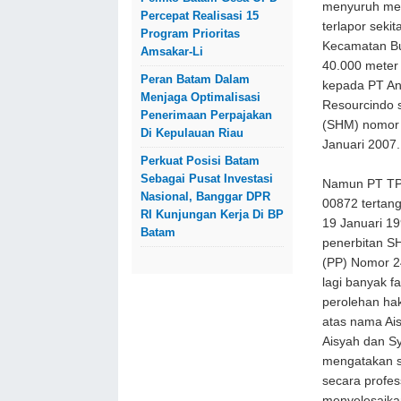
menyuruh men
Percepat Realisasi 15
terlapor seki
Program Prioritas
Kecamatan Buk
Amsakar-Li
40.000 meter 
Peran Batam Dalam
kepada PT An
Menjaga Optimalisasi
Resourcindo s
Penerimaan Perpajakan
(SHM) nomor 
Di Kepulauan Riau
Januari 2007.
Perkuat Posisi Batam
Sebagai Pusat Investasi
Namun PT TPD
Nasional, Banggar DPR
00872 tertan
RI Kunjungan Kerja Di BP
19 Januari 19
Batam
penerbitan SH
(PP) Nomor 2
lagi banyak f
perolehan hak
atas nama Aisy
Aisyah dan Sy
mengatakan s
secara profess
menyelesaikan