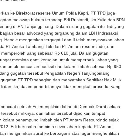
rkan ke Direktorat reserse Umum Polda Kepri, PT TPD juga
gatan melawan hukum terhadap Edi Rustandi, Ika Yulia dan BPN
pinang di PN Tanjungpinang. Dalam sidang gugatan itu Edi yang
ebagian besar advocad yang tergabung dalam LBH Indrasaksi
g. Hendie mengatakan tergugat I dan II telah menyewakan lahan
ada PT Aneka Tambang Tbk dan PT Antam resourcindo, dan
ah memperoleh uang sebesar Rp 610 juta. Dalam gugatan
gungat meminta ganti kerugian untuk memperbaiki lahan yang
kan untuk pencucian bouksit dan kolam limbah sebesar Rp 950
idang gugatan tersebut Pengadilan Negeri Tanjungpinang
gugatan PT TPD sebagian dan menyatakan Sertifikat Hak Milik
di dan Ika, dalam penerbitannya tidak mengikuti prosedur yang
 mencuat setelah Edi mengklaim lahan di Dompak Darat seluas
 tersebut miliknya, dan lahan tersebut dijadikan tempat
n kolam penampung limbah oleh PT Antam Resourcindo sejak
2012. Edi berusaha meminta sewa lahan kepada PT Antam
an mengirimkan surat ke berbagai instasi agar menghentikan