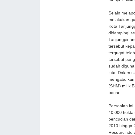
Selain melapo
melakukan gu
Kota Tanjung
didampingi s
Tanjungpinan
tersebut kep
tergugat tel
tersebut pen
sudah diguna
juta. Dalam s
mengabulkan 
(SHM) milik E
benar.
Persoalan ini
40.000 hektar
pencucian da
2010 hingga 
Resourcindo d