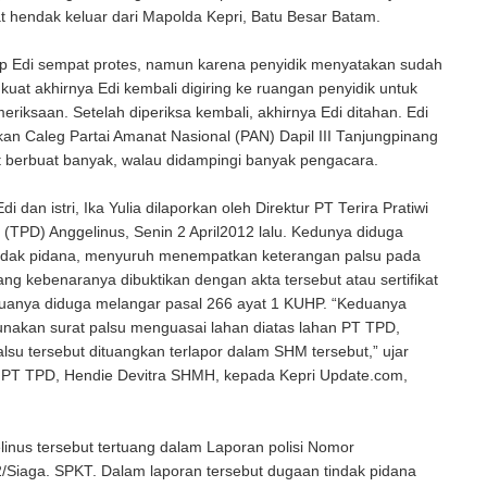
t hendak keluar dari Mapolda Kepri, Batu Besar Batam.
ap Edi sempat protes, namun karena penyidik menyatakan sudah
i kuat akhirnya Edi kembali digiring ke ruangan penyidik untuk
eriksaan. Setelah diperiksa kembali, akhirnya Edi ditahan. Edi
n Caleg Partai Amanat Nasional (PAN) Dapil III Tanjungpinang
at berbuat banyak, walau didampingi banyak pengacara.
 dan istri, Ika Yulia dilaporkan oleh Direktur PT Terira Pratiwi
TPD) Anggelinus, Senin 2 April2012 lalu. Kedunya diduga
ndak pidana, menyuruh menempatkan keterangan palsu pada
yang kebenaranya dibuktikan dengan akta tersebut atau sertifikat
eduanya diduga melangar pasal 266 ayat 1 KUHP. “Keduanya
nakan surat palsu menguasai lahan diatas lahan PT TPD,
lsu tersebut dituangkan terlapor dalam SHM tersebut,” ujar
PT TPD, Hendie Devitra SHMH, kepada Kepri Update.com,
inus tersebut tertuang dalam Laporan polisi Nomor
/Siaga. SPKT. Dalam laporan tersebut dugaan tindak pidana