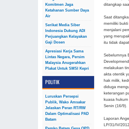
Komitmen Jaga
ditangkap saa
Ketahanan Sumber Daya
Air
Saat ditangk
memiliki bukt
Serikat Media Siber
menjalani pem
Indonesia Dukung ADI
yang merupaka
Perjuangkan Kelayakan
Gaji Dosen
itu tidak dap
Apresiasi Kerja Sama
Sebelumnya Edi
Lintas Negara, Persim
Developmend (
Malaysia Anugerahkan
melakukan ti
Plakat Untuk SMSI Kepri
akta otentik 
hak milik, k
POLITIK
diduga mengu
keterangan pa
Luruskan Persepsi
kuasa hukum 
Publik, Wako Amsakar
Senin (16/9).
Jelaskan Peran RT/RW
Dalam Optimalisasi PAD
Laporan Angel
Batam
LP/31/IV/2012
Pemko Batam Gesa OPD