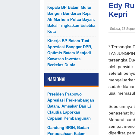
Edy Ru
Kepala BP Batam Mulai
Kepri
Bangun Bundaran Raja
Ali Marhum Pulau Bayan,
Bakal Tingkatkan Estetika
Selasa, 17 Sept
Kota
Kinerja BP Batam Tuai
Apresiasi Banggar DPR,
* Tersangka 
Optimis Batam Menjadi
TANJUNGPINAN
Kawasan Investasi
tersangka Du
Berkelas Dunia
oleh penyidik 
setelah penyi
NASIONAL
mengeluarkan 
sudah ditaha
usai memasuk
Presiden Prabowo
Apresiasi Perkembangan
Batam, Amsakar Dan Li
Sebelumnya E
Claudia Laporkan
penasehat hu
Capaian Pembangunan
Menurut sumbe
sempat menola
Gandeng BRIN, Badan
diperiksa pen
Pengusahaan Batam