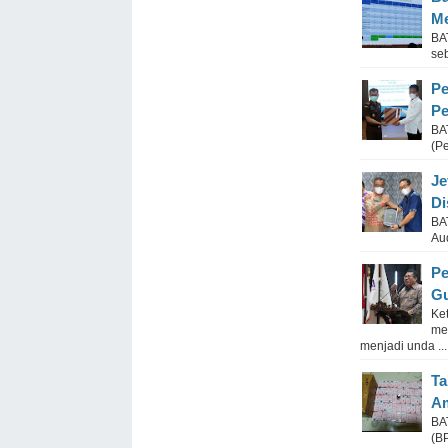
Me
BA
seb
Pe
Pe
BA
(P
Je
Di
BA
Aud
Pe
Gu
Ke
me
menjadi unda ...
Ta
Am
BA
(BP