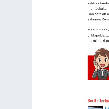
aktifitas tam
membekukan I
Dan setelah 
akhirnya Pem
Menurut Kabi
di Mapolda E
maksimal 6 t
Berita Terka
Ba