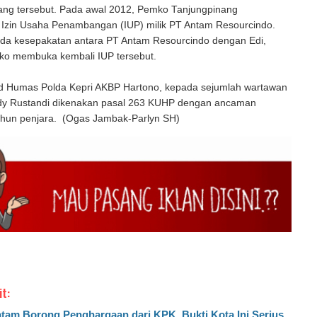
bang tersebut. Pada awal 2012, Pemko Tanjungpinang
zin Usaha Penambangan (IUP) milik PT Antam Resourcindo.
ada kesepakatan antara PT Antam Resourcindo dengan Edi,
ko membuka kembali IUP tersebut.
d Humas Polda Kepri AKBP Hartono, kepada sejumlah wartawan
dy Rustandi dikenakan pasal 263 KUHP dengan ancaman
ahun penjara. (Ogas Jambak-Parlyn SH)
it:
tam Borong Penghargaan dari KPK, Bukti Kota Ini Serius