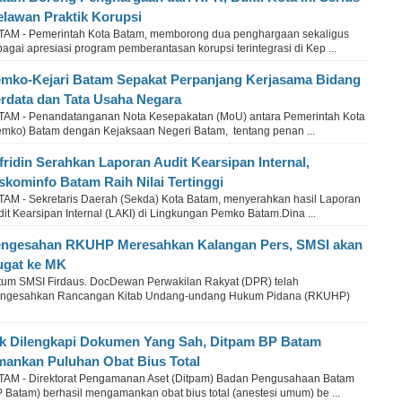
lawan Praktik Korupsi
TAM - Pemerintah Kota Batam, memborong dua penghargaan sekaligus
agai apresiasi program pemberantasan korupsi terintegrasi di Kep ...
mko-Kejari Batam Sepakat Perpanjang Kerjasama Bidang
rdata dan Tata Usaha Negara
TAM - Penandatanganan Nota Kesepakatan (MoU) antara Pemerintah Kota
emko) Batam dengan Kejaksaan Negeri Batam, tentang penan ...
fridin Serahkan Laporan Audit Kearsipan Internal,
skominfo Batam Raih Nilai Tertinggi
TAM - Sekretaris Daerah (Sekda) Kota Batam, menyerahkan hasil Laporan
it Kearsipan Internal (LAKI) di Lingkungan Pemko Batam.Dina ...
ngesahan RKUHP Meresahkan Kalangan Pers, SMSI akan
gat ke MK
tum SMSI Firdaus. DocDewan Perwakilan Rakyat (DPR) telah
ngesahkan Rancangan Kitab Undang-undang Hukum Pidana (RKUHP)
k Dilengkapi Dokumen Yang Sah, Ditpam BP Batam
ankan Puluhan Obat Bius Total
TAM - Direktorat Pengamanan Aset (Ditpam) Badan Pengusahaan Batam
 Batam) berhasil mengamankan obat bius total (anestesi umum) be ...