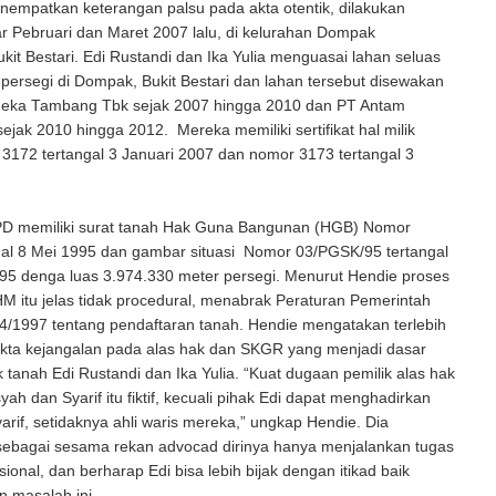
empatkan keterangan palsu pada akta otentik, dilakukan
tar Pebruari dan Maret 2007 lalu, di kelurahan Dompak
it Bestari. Edi Rustandi dan Ika Yulia menguasai lahan seluas
persegi di Dompak, Bukit Bestari dan lahan tersebut disewakan
eka Tambang Tbk sejak 2007 hingga 2010 dan PT Antam
ejak 2010 hingga 2012. Mereka memiliki sertifikat hal milik
3172 tertangal 3 Januari 2007 dan nomor 3173 tertangal 3
 memiliki surat tanah Hak Guna Bangunan (HGB) Nomor
gal 8 Mei 1995 dan gambar situasi Nomor 03/PGSK/95 tertangal
95 denga luas 3.974.330 meter persegi. Menurut Hendie proses
M itu jelas tidak procedural, menabrak Peraturan Pemerintah
4/1997 tentang pendaftaran tanah. Hendie mengatakan terlebih
akta kejangalan pada alas hak dan SKGR yang menjadi dasar
 tanah Edi Rustandi dan Ika Yulia. “Kuat dugaan pemilik alas hak
ah dan Syarif itu fiktif, kecuali pihak Edi dapat menghadirkan
arif, setidaknya ahli waris mereka,” ungkap Hendie. Dia
ebagai sesama rekan advocad dirinya hanya menjalankan tugas
ional, dan berharap Edi bisa lebih bijak dengan itikad baik
 masalah ini.