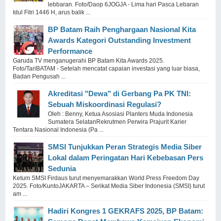
lebbaran. Foto/Daop 6JOGJA - Lima hari Pasca Lebaran
Idul Fitri 1446 H, arus balik ...
BP Batam Raih Penghargaan Nasional Kita
Awards Kategori Outstanding Investment
Performance
Garuda TV menganugerahi BP Batam Kita Awards 2025.
Foto/TariBATAM - Setelah mencatat capaian investasi yang luar biasa,
Badan Pengusah ...
Akreditasi "Dewa" di Gerbang Pa PK TNI:
Sebuah Miskoordinasi Regulasi?
Oleh : Benny, Ketua Asosiasi Planters Muda Indonesia
Sumatera SelatanRekrutmen Perwira Prajurit Karier
Tentara Nasional Indonesia (Pa ...
SMSI Tunjukkan Peran Strategis Media Siber
Lokal dalam Peringatan Hari Kebebasan Pers
Sedunia
Ketum SMSI Firdaus turut menyemarakkan World Press Freedom Day
2025. Foto/KuntoJAKARTA – Serikat Media Siber Indonesia (SMSI) turut
am ...
Hadiri Kongres 1 GEKRAFS 2025, BP Batam: