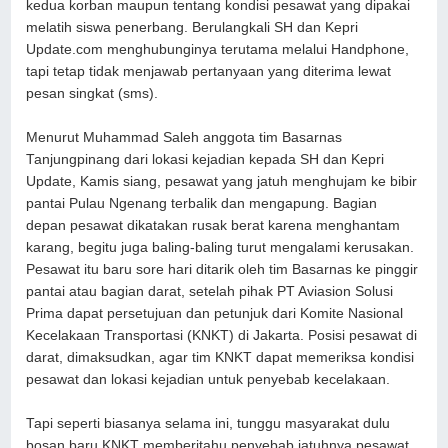
kedua korban maupun tentang kondisi pesawat yang dipakai
melatih siswa penerbang. Berulangkali SH dan Kepri
Update.com menghubunginya terutama melalui Handphone,
tapi tetap tidak menjawab pertanyaan yang diterima lewat
pesan singkat (sms).
Menurut Muhammad Saleh anggota tim Basarnas
Tanjungpinang dari lokasi kejadian kepada SH dan Kepri
Update, Kamis siang, pesawat yang jatuh menghujam ke bibir
pantai Pulau Ngenang terbalik dan mengapung. Bagian
depan pesawat dikatakan rusak berat karena menghantam
karang, begitu juga baling-baling turut mengalami kerusakan.
Pesawat itu baru sore hari ditarik oleh tim Basarnas ke pinggir
pantai atau bagian darat, setelah pihak PT Aviasion Solusi
Prima dapat persetujuan dan petunjuk dari Komite Nasional
Kecelakaan Transportasi (KNKT) di Jakarta. Posisi pesawat di
darat, dimaksudkan, agar tim KNKT dapat memeriksa kondisi
pesawat dan lokasi kejadian untuk penyebab kecelakaan.
Tapi seperti biasanya selama ini, tunggu masyarakat dulu
bosan baru KNKT memberitahu penyebab jatuhnya pesawat.