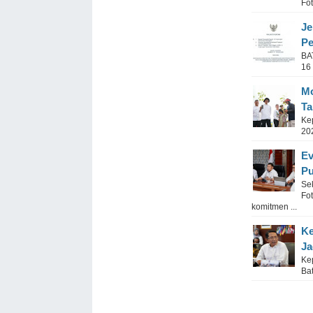
Fo
Je
Pe
BA
16
Mo
Ta
Ke
20
Ev
Pu
Se
Fo
komitmen ...
Ke
Ja
Ke
Ba