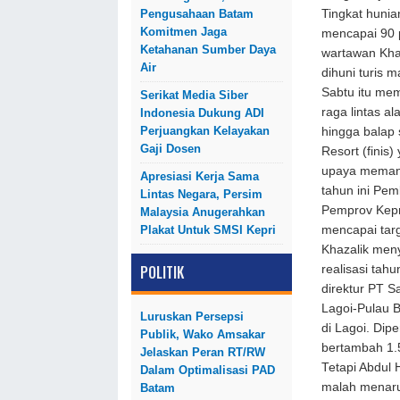
Pengusahaan Batam
Tingkat hunian
Komitmen Jaga
mencapai 90 p
Ketahanan Sumber Daya
wartawan Kha
Air
dihuni turis 
Sabtu itu me
Serikat Media Siber
raga lintas a
Indonesia Dukung ADI
Perjuangkan Kelayakan
hingga balap
Gaji Dosen
Resort (finis)
upaya memang
Apresiasi Kerja Sama
tahun ini Pem
Lintas Negara, Persim
Pemprov Kepr
Malaysia Anugerahkan
Plakat Untuk SMSI Kepri
mencapai targ
Khazalik meny
POLITIK
realisasi tah
direktur PT S
Lagoi-Pulau B
Luruskan Persepsi
di Lagoi. Dip
Publik, Wako Amsakar
bertambah 1.5
Jelaskan Peran RT/RW
Tetapi Abdul
Dalam Optimalisasi PAD
malah menaru
Batam