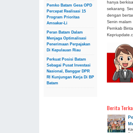
hanya berkisa
Pemko Batam Gesa OPD
sekarang. Sed
Percepat Realisasi 15
dengan berta
Program Prioritas
Senin malam 
Amsakar-Li
Pemkab Binta
Peran Batam Dalam
Kepriupdate.c
Menjaga Optimalisasi
Penerimaan Perpajakan
Di Kepulauan Riau
Perkuat Posisi Batam
Sebagai Pusat Investasi
Nasional, Banggar DPR
RI Kunjungan Kerja Di BP
Batam
Berita Terka
Pe
Me
Ka