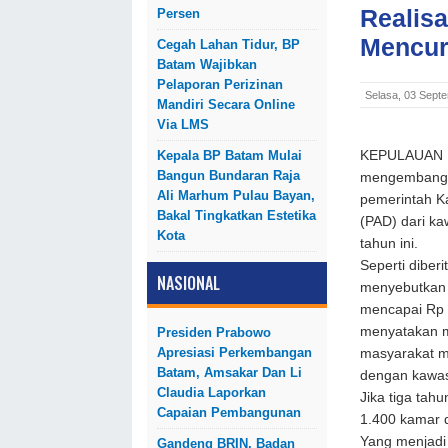
Realisa
Persen
Mencur
Cegah Lahan Tidur, BP
Batam Wajibkan
Pelaporan Perizinan
Selasa, 03 Sept
Mandiri Secara Online
Via LMS
Kepala BP Batam Mulai
KEPULAUAN R
Bangun Bundaran Raja
mengembangkan
Ali Marhum Pulau Bayan,
pemerintah K
Bakal Tingkatkan Estetika
(PAD) dari ka
Kota
tahun ini.
Seperti diber
NASIONAL
menyebutkan t
mencapai Rp 6
menyatakan ma
Presiden Prabowo
Apresiasi Perkembangan
masyarakat ma
Batam, Amsakar Dan Li
dengan kawasa
Claudia Laporkan
Jika tiga tahu
Capaian Pembangunan
1.400 kamar d
Yang menjadi 
Gandeng BRIN, Badan