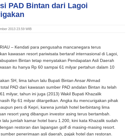
si PAD Bintan dari Lagoi
igakan
ember 2013 23.59 WIB
IAU – Kendati para pengusaha mancanegara terus
 kawasan resort pariwisata bertaraf internasional di Lagoi,
abupaten Bintan tetap menyatakan Pendapatan Asli Daerah
wasan itu hanya Rp 60 sampai 61 milyar pertahun dalam 10
itakan SH, lima tahun lalu Bupati Bintan Ansar Ahmad
otal PAD dari kawasan sumber PAD andalan Bintan itu telah
1 milyar, tahun ini juga (2013) Wakil Bupati Khazalik
sih Rp 61 milyar ditargetkan. Angka itu mencurigakan pihak
upun pers di Kepri, karena jumlah hotel berbintang lima
n resort yang dibangun investor asing terus bertambah.
n lalu jumlah kamar hotel baru 1.200, kini kata Khazalik sudah
engan restoran dan lapangan golf di masing-masing resort.
sumber penerimaan asli daerah, pajak hotel dan restoran.