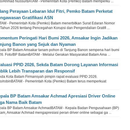
to/Ahmad NussurBATAM - Pemerintah Kota (Pemko) Batam memperku ...
lang Perayaan Lebaran Idul Fitri, Pemko Batam Perketat
ngawasan Gratifikasi ASN
TAM - Pemerintah Kota (Pemko) Batam menerbitkan Surat Edaran Nomor
 Tahun 2026 tentang Pencegahan Korupsi dan Pengendalian Gratifi ...
mentum Peringati Hari Bumi 2026, Amsakar Ingin Jadikan
njung Banon yang Sejuk dan Nyaman
pala BP Batam Amsakar tanam pohon di Tanjung Banon sempena hari bumi
26. Foto/BP BatamBATAM - Melalui Gerakan Masyarakat Batam Ama ...
aluasi PPID 2026, Sekda Batam Dorong Layanan Informasi
blik Lebih Transparan dan Responsif
kda Kota Batam Firmansyah pimpin rapat evaluasi PPID 2026.
to/robinBATAM - Pemerintah Kota (Pemko) Batam terus memperkuat
pala BP Batam Amsakar Achmad Apresiasi Driver Online
ga Nama Baik Batam
pala BP Batam Amsakar AchmadBATAM - Kepala Badan Pengusahaan (BP)
tam, Amsakar Achmad mengapresiasi peran driver online sebagai ga ...