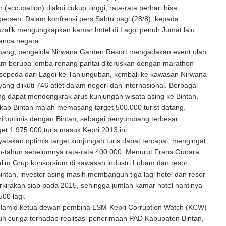
 (accupation) diakui cukup tinggi, rata-rata perhari bisa
ersen. Dalam konfrensi pers Sabtu pagi (28/8), kepada
zalik mengungkapkan kamar hotel di Lagoi penuh Jumat lalu
manca negara.
mang, pengelola Nirwana Garden Resort mengadakan event olah
lam berupa lomba renang pantai diteruskan dengan marathon
 sepeda dari Lagoi ke Tanjunguban, kembali ke kawasan Nirwana
 yang diikuti 746 atlet dalam negeri dan internasional. Berbagai
 dapat mendongkrak arus kunjungan wisata asing ke Bintan,
kab Bintan malah memasang target 500.000 turist datang.
i optimis dengan Bintan, sebagai penyumbang terbesar
et 1.975.000 turis masuk Kepri 2013 ini.
atakan optimis target kunjungan turis dapat tercapai, mengingat
un-tahun sebelumnya rata-rata 400.000. Menurut Frans Gunara
alim Grup konsorsium di kawasan industri Lobam dan resor
intan, investor asing masih membangun tiga lagi hotel dan resor
erkirakan siap pada 2015, sehingga jumlah kamar hotel nantinya
00 lagi.
 Hamid ketua dewan pembina LSM-Kepri Corruption Watch (KCW)
h curiga terhadap realisasi penerimaan PAD Kabupaten Bintan,