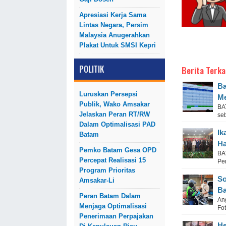
Apresiasi Kerja Sama
Lintas Negara, Persim
Malaysia Anugerahkan
Plakat Untuk SMSI Kepri
POLITIK
Berita Terka
Ba
Luruskan Persepsi
Me
Publik, Wako Amsakar
BA
Jelaskan Peran RT/RW
seb
Dalam Optimalisasi PAD
Ik
Batam
Ha
Pemko Batam Gesa OPD
BA
Percepat Realisasi 15
Pe
Program Prioritas
So
Amsakar-Li
Ba
Peran Batam Dalam
An
Menjaga Optimalisasi
Fot
Penerimaan Perpajakan
He