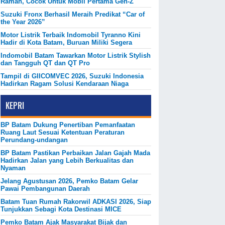
Ramah, Cocok Untuk Mobil Pertama Gen-Z
Suzuki Fronx Berhasil Meraih Predikat “Car of
the Year 2026”
Motor Listrik Terbaik Indomobil Tyranno Kini
Hadir di Kota Batam, Buruan Miliki Segera
Indomobil Batam Tawarkan Motor Listrik Stylish
dan Tangguh QT dan QT Pro
Tampil di GIICOMVEC 2026, Suzuki Indonesia
Hadirkan Ragam Solusi Kendaraan Niaga
KEPRI
BP Batam Dukung Penertiban Pemanfaatan
Ruang Laut Sesuai Ketentuan Peraturan
Perundang-undangan
BP Batam Pastikan Perbaikan Jalan Gajah Mada
Hadirkan Jalan yang Lebih Berkualitas dan
Nyaman
Jelang Agustusan 2026, Pemko Batam Gelar
Pawai Pembangunan Daerah
Batam Tuan Rumah Rakorwil ADKASI 2026, Siap
Tunjukkan Sebagi Kota Destinasi MICE
Pemko Batam Ajak Masyarakat Bijak dan