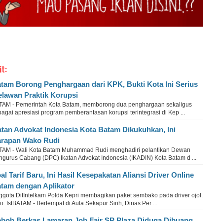
it:
tam Borong Penghargaan dari KPK, Bukti Kota Ini Serius
lawan Praktik Korupsi
TAM - Pemerintah Kota Batam, memborong dua penghargaan sekaligus
agai apresiasi program pemberantasan korupsi terintegrasi di Kep ...
atan Advokat Indonesia Kota Batam Dikukuhkan, Ini
rapan Wako Rudi
TAM - Wali Kota Batam Muhammad Rudi menghadiri pelantikan Dewan
ngurus Cabang (DPC) Ikatan Advokat Indonesia (IKADIN) Kota Batam d ...
al Tarif Baru, Ini Hasil Kesepakatan Aliansi Driver Online
tam dengan Aplikator
ggota DitIntelkam Polda Kepri membagikan paket sembako pada driver ojol.
o. IstBATAM - Bertempat di Aula Sekapur Sirih, Dinas Per ...
boh Berkas Lamaran Job Fair SP Plaza Diduga Dibuang,