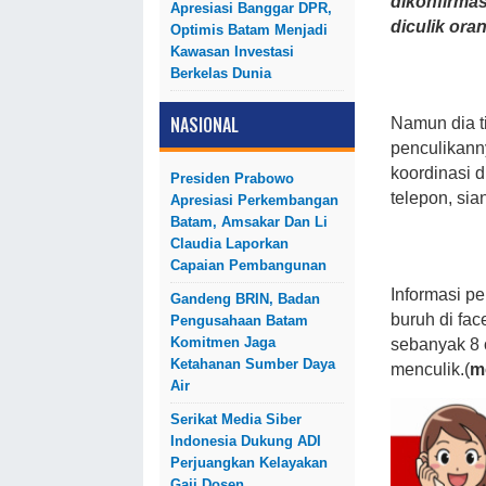
dikonfirma
Apresiasi Banggar DPR,
diculik oran
Optimis Batam Menjadi
Kawasan Investasi
Berkelas Dunia
NASIONAL
Namun dia ti
penculikann
koordinasi 
Presiden Prabowo
telepon, sian
Apresiasi Perkembangan
Batam, Amsakar Dan Li
Claudia Laporkan
Capaian Pembangunan
Informasi pe
Gandeng BRIN, Badan
buruh di fac
Pengusahaan Batam
Komitmen Jaga
sebanyak 8 
Ketahanan Sumber Daya
menculik.(
m
Air
Serikat Media Siber
Indonesia Dukung ADI
Perjuangkan Kelayakan
Gaji Dosen