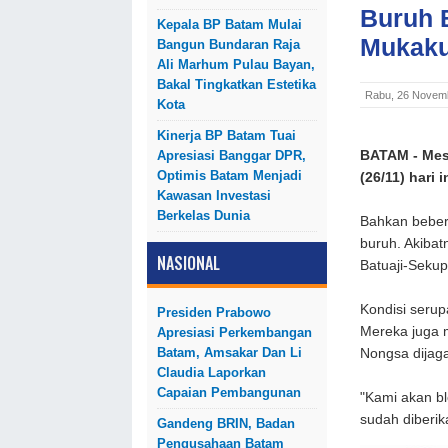
Buruh 
Kepala BP Batam Mulai
Mukaku
Bangun Bundaran Raja
Ali Marhum Pulau Bayan,
Bakal Tingkatkan Estetika
Rabu, 26 Novem
Kota
Kinerja BP Batam Tuai
Apresiasi Banggar DPR,
BATAM - Mes
Optimis Batam Menjadi
(26/11) hari 
Kawasan Investasi
Berkelas Dunia
Bahkan bebera
buruh. Akibat
NASIONAL
Batuaji-Seku
Kondisi serup
Presiden Prabowo
Mereka juga 
Apresiasi Perkembangan
Batam, Amsakar Dan Li
Nongsa dijaga
Claudia Laporkan
Capaian Pembangunan
"Kami akan bl
sudah diberik
Gandeng BRIN, Badan
Pengusahaan Batam