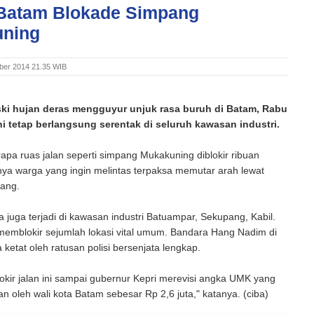
Batam Blokade Simpang
ning
ber 2014 21.35 WIB
ki hujan deras mengguyur unjuk rasa buruh di Batam, Rabu
ini tetap berlangsung serentak di seluruh kawasan industri.
pa ruas jalan seperti simpang Mukakuning diblokir ribuan
nya warga yang ingin melintas terpaksa memutar arah lewat
pang.
a juga terjadi di kawasan industri Batuampar, Sekupang, Kabil.
memblokir sejumlah lokasi vital umum. Bandara Hang Nadim di
 ketat oleh ratusan polisi bersenjata lengkap.
okir jalan ini sampai gubernur Kepri merevisi angka UMK yang
an oleh wali kota Batam sebesar Rp 2,6 juta," katanya. (ciba)