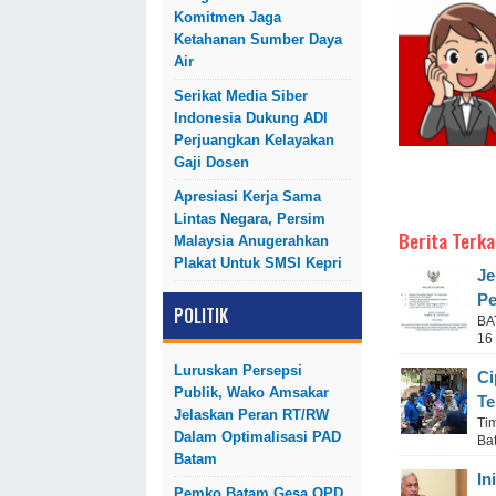
Komitmen Jaga
Ketahanan Sumber Daya
Air
Serikat Media Siber
Indonesia Dukung ADI
Perjuangkan Kelayakan
Gaji Dosen
Apresiasi Kerja Sama
Lintas Negara, Persim
Berita Terka
Malaysia Anugerahkan
Plakat Untuk SMSI Kepri
Je
Pe
POLITIK
BA
16
Luruskan Persepsi
Ci
Publik, Wako Amsakar
Te
Jelaskan Peran RT/RW
Ti
Dalam Optimalisasi PAD
Ba
Batam
In
Pemko Batam Gesa OPD