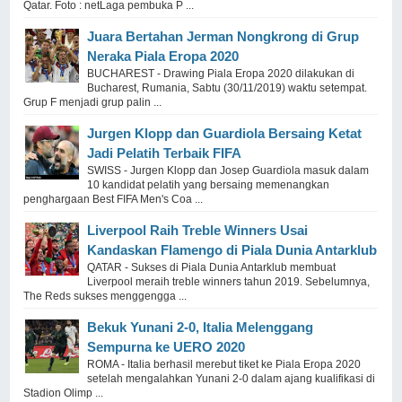
Qatar. Foto : netLaga pembuka P ...
Juara Bertahan Jerman Nongkrong di Grup
Neraka Piala Eropa 2020
BUCHAREST - Drawing Piala Eropa 2020 dilakukan di
Bucharest, Rumania, Sabtu (30/11/2019) waktu setempat.
Grup F menjadi grup palin ...
Jurgen Klopp dan Guardiola Bersaing Ketat
Jadi Pelatih Terbaik FIFA
SWISS - Jurgen Klopp dan Josep Guardiola masuk dalam
10 kandidat pelatih yang bersaing memenangkan
penghargaan Best FIFA Men's Coa ...
Liverpool Raih Treble Winners Usai
Kandaskan Flamengo di Piala Dunia Antarklub
QATAR - Sukses di Piala Dunia Antarklub membuat
Liverpool meraih treble winners tahun 2019. Sebelumnya,
The Reds sukses menggengga ...
Bekuk Yunani 2-0, Italia Melenggang
Sempurna ke UERO 2020
ROMA - Italia berhasil merebut tiket ke Piala Eropa 2020
setelah mengalahkan Yunani 2-0 dalam ajang kualifikasi di
Stadion Olimp ...