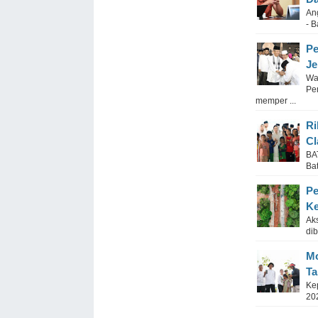
An
- 
Pe
Je
Wa
Pe
memper ...
Ri
Cl
BA
Ba
Pe
Ke
Aks
di
Mo
Ta
Ke
20