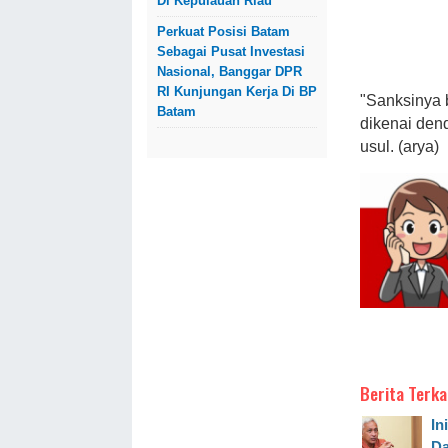
Di Kepulauan Riau
Perkuat Posisi Batam
Sebagai Pusat Investasi
Nasional, Banggar DPR
RI Kunjungan Kerja Di BP
"Sanksinya 
Batam
dikenai den
usul. (arya)
Berita Terka
In
Da