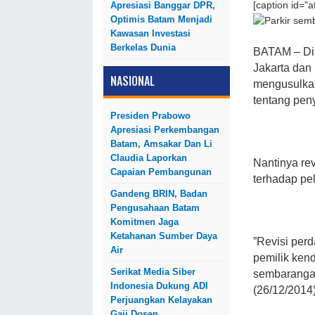
Apresiasi Banggar DPR,
[caption id="
Optimis Batam Menjadi
Kawasan Investasi
Berkelas Dunia
BATAM – Din
Jakarta dan
NASIONAL
mengusulkan
tentang pen
Presiden Prabowo
Apresiasi Perkembangan
Batam, Amsakar Dan Li
Claudia Laporkan
Nantinya re
Capaian Pembangunan
terhadap pe
Gandeng BRIN, Badan
Pengusahaan Batam
Komitmen Jaga
Ketahanan Sumber Daya
”Revisi per
Air
pemilik ken
Serikat Media Siber
sembarangan
Indonesia Dukung ADI
(26/12/2014)
Perjuangkan Kelayakan
Gaji Dosen