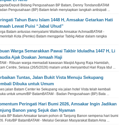
ggota/Deputi Bidang Pengusahaan BP Batam, Denny TondanoBATAM
Badan Pengusahaan (BP) Batam telah menyiapkan langkah antisipati ...
ringati Tahun Baru Islam 1448 H, Amsakar Getarkan Hati
maah Lewat Puisi “Jabal Uhud”
rga Batam antusias menyalami Walikota Amsakar AchmadBATAM -
merintah Kota (Pemko) Batam menggelar Tablig Akbar dalam rangka
buan Warga Semarakkan Pawai Takbir Iduladha 1447 H, Li
audia Ajak Doakan Jemaah Haji
TAM - Ribuan warga memadati kawasan Masjid Agung Raja Hamidah,
tam Centre, Selasa (26/5/2026) malam untuk menyambut Hari Raya Idul ...
rbaikan Tuntas, Jalan Bukit Vista Menuju Sekupang
mbali Dibuka untuk Umum
es jalan Batam Center ke Sekupang via jalan hotel Vista telah kembali
buka untuk umum/BP BatamBATAM - Badan Pengusahaan (BP) Bata ...
mentum Peringati Hari Bumi 2026, Amsakar Ingin Jadikan
njung Banon yang Sejuk dan Nyaman
pala BP Batam Amsakar tanam pohon di Tanjung Banon sempena hari bumi
26. Foto/BP BatamBATAM - Melalui Gerakan Masyarakat Batam Ama ...