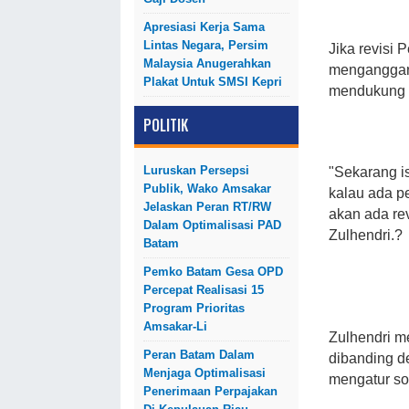
Apresiasi Kerja Sama
Lintas Negara, Persim
Jika revisi 
Malaysia Anugerahkan
menganggark
Plakat Untuk SMSI Kepri
mendukung p
POLITIK
Luruskan Persepsi
"Sekarang i
Publik, Wako Amsakar
kalau ada p
Jelaskan Peran RT/RW
akan ada rev
Dalam Optimalisasi PAD
Zulhendri.?
Batam
Pemko Batam Gesa OPD
Percepat Realisasi 15
Program Prioritas
Amsakar-Li
Zulhendri me
Peran Batam Dalam
dibanding d
Menjaga Optimalisasi
mengatur so
Penerimaan Perpajakan