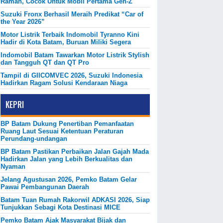
Ramah, Cocok Untuk Mobil Pertama Gen-Z
Suzuki Fronx Berhasil Meraih Predikat “Car of
the Year 2026”
Motor Listrik Terbaik Indomobil Tyranno Kini
Hadir di Kota Batam, Buruan Miliki Segera
Indomobil Batam Tawarkan Motor Listrik Stylish
dan Tangguh QT dan QT Pro
Tampil di GIICOMVEC 2026, Suzuki Indonesia
Hadirkan Ragam Solusi Kendaraan Niaga
KEPRI
BP Batam Dukung Penertiban Pemanfaatan
Ruang Laut Sesuai Ketentuan Peraturan
Perundang-undangan
BP Batam Pastikan Perbaikan Jalan Gajah Mada
Hadirkan Jalan yang Lebih Berkualitas dan
Nyaman
Jelang Agustusan 2026, Pemko Batam Gelar
Pawai Pembangunan Daerah
Batam Tuan Rumah Rakorwil ADKASI 2026, Siap
Tunjukkan Sebagi Kota Destinasi MICE
Pemko Batam Ajak Masyarakat Bijak dan