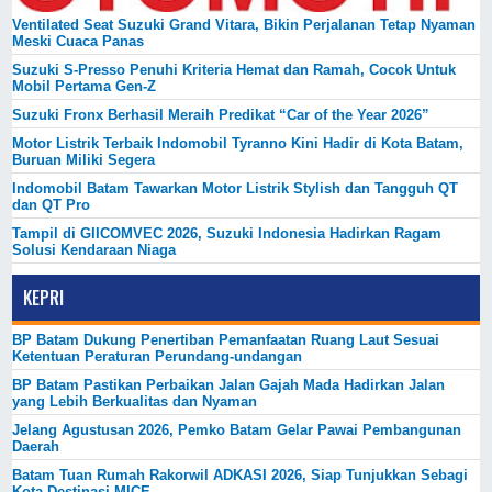
Ventilated Seat Suzuki Grand Vitara, Bikin Perjalanan Tetap Nyaman
Meski Cuaca Panas
Suzuki S-Presso Penuhi Kriteria Hemat dan Ramah, Cocok Untuk
Mobil Pertama Gen-Z
Suzuki Fronx Berhasil Meraih Predikat “Car of the Year 2026”
Motor Listrik Terbaik Indomobil Tyranno Kini Hadir di Kota Batam,
Buruan Miliki Segera
Indomobil Batam Tawarkan Motor Listrik Stylish dan Tangguh QT
dan QT Pro
Tampil di GIICOMVEC 2026, Suzuki Indonesia Hadirkan Ragam
Solusi Kendaraan Niaga
KEPRI
BP Batam Dukung Penertiban Pemanfaatan Ruang Laut Sesuai
Ketentuan Peraturan Perundang-undangan
BP Batam Pastikan Perbaikan Jalan Gajah Mada Hadirkan Jalan
yang Lebih Berkualitas dan Nyaman
Jelang Agustusan 2026, Pemko Batam Gelar Pawai Pembangunan
Daerah
Batam Tuan Rumah Rakorwil ADKASI 2026, Siap Tunjukkan Sebagi
Kota Destinasi MICE