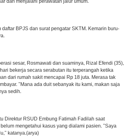
sar dan menjalani perawatan jalur umum.
 daftar BPJS dan surat pengatar SKTM. Kemarin buru-
ya.
erasi sesar, Rosmawati dan suaminya, Rizal Efendi (35),
hari bekerja secara serabutan itu terperangah ketika
han dari rumah sakit mencapai Rp 18 juta. Merasa tak
bayar. "Mana ada duit sebanyak itu kami, makan saja
nya sedih.
tu Direktur RSUD Embung Fatimah Fadilah saat
i belum mengetahui kasus yang dialami pasien. "Saya
u," katanya.(arya)