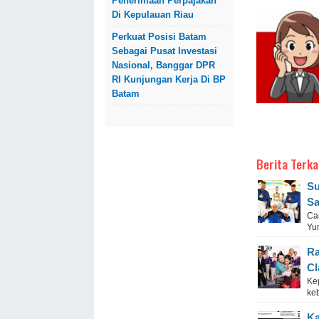
Penerimaan Perpajakan
Di Kepulauan Riau
Perkuat Posisi Batam
Sebagai Pusat Investasi
Nasional, Banggar DPR
RI Kunjungan Kerja Di BP
Batam
Berita Terka
Su
Sa
Ca
Yun
Ra
Cl
Ke
ke
Ka