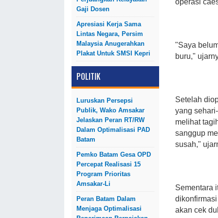
operasi cae
Gaji Dosen
Apresiasi Kerja Sama
Lintas Negara, Persim
Malaysia Anugerahkan
"Saya belum
Plakat Untuk SMSI Kepri
buru," ujarn
POLITIK
Setelah diop
Luruskan Persepsi
Publik, Wako Amsakar
yang sehari-
Jelaskan Peran RT/RW
melihat tagi
Dalam Optimalisasi PAD
sanggup mem
Batam
susah," ujar
Pemko Batam Gesa OPD
Percepat Realisasi 15
Program Prioritas
Amsakar-Li
Sementara i
dikonfirmas
Peran Batam Dalam
Menjaga Optimalisasi
akan cek dul