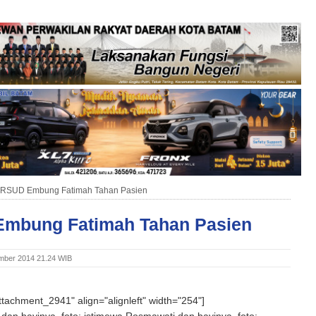
RSUD Embung Fatimah Tahan Pasien
mbung Fatimah Tahan Pasien
mber 2014 21.24 WIB
attachment_2941" align="alignleft" width="254"]