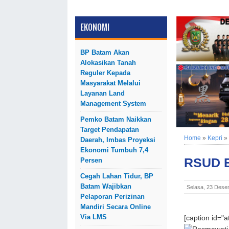
EKONOMI
BP Batam Akan
Alokasikan Tanah
Reguler Kepada
Masyarakat Melalui
Layanan Land
Management System
Pemko Batam Naikkan
Target Pendapatan
Home
»
Kepri
»
Daerah, Imbas Proyeksi
Ekonomi Tumbuh 7,4
RSUD E
Persen
Cegah Lahan Tidur, BP
Batam Wajibkan
Selasa, 23 Dese
Pelaporan Perizinan
Mandiri Secara Online
Via LMS
[caption id="