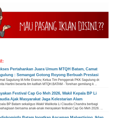
it:
kses Pertahankan Juara Umum MTQH Batam, Camat
gulung : Semangat Gotong Royong Berbuah Prestasi
mat Sagulung M Arfie Eranov, Ketua Tim Penggerak PKK Sagulung dr.
ita Hartini beserta tim kafilah MTQH.BATAM - Torehan gemilang k ...
yakan Festival Cap Go Meh 2026, Wakil Kepala BP Li
audia Ajak Masyarakat Jaga Kelestarian Alam
pala BP Batam sekaligus Wakil Walikota Li Claudia Chandra berbagi
bahagiaan bersama anak-anak merayakan festival Cap Go Meh 2026. ...
diskominfo Batam Ingatkan Ancaman Malvertising, Iklan