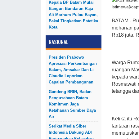
Kepala BP Batam Mulai
istimewa[/capt
Bangun Bundaran Raja
Ali Marhum Pulau Bayan,
BATAM - Ru
Bakal Tingkatkan Estetika
Kota
mehanan pas
Rp18 juta. R
NASIONAL
Presiden Prabowo
Warga Rumah
Apresiasi Perkembangan
ruangan Maw
Batam, Amsakar Dan Li
Claudia Laporkan
kepada wart
Capaian Pembangunan
Rosmawati m
tetangga da
Gandeng BRIN, Badan
Pengusahaan Batam
Komitmen Jaga
Ketahanan Sumber Daya
Air
Ketika itu 
lantaran ras
Serikat Media Siber
Indonesia Dukung ADI
memutuskan
Perjuangkan Kelayakan