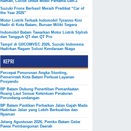
Ramah, Cocok Untuk Mobil Pertama Gen-Z
Suzuki Fronx Berhasil Meraih Predikat “Car of
the Year 2026”
Motor Listrik Terbaik Indomobil Tyranno Kini
Hadir di Kota Batam, Buruan Miliki Segera
Indomobil Batam Tawarkan Motor Listrik Stylish
dan Tangguh QT dan QT Pro
Tampil di GIICOMVEC 2026, Suzuki Indonesia
Hadirkan Ragam Solusi Kendaraan Niaga
KEPRI
Percepat Penurunan Angka Stunting,
Pemerintah Kota Batam Perkuat Layanan
Posyandu
BP Batam Dukung Penertiban Pemanfaatan
Ruang Laut Sesuai Ketentuan Peraturan
Perundang-undangan
BP Batam Pastikan Perbaikan Jalan Gajah Mada
Hadirkan Jalan yang Lebih Berkualitas dan
Nyaman
Jelang Agustusan 2026, Pemko Batam Gelar
Pawai Pembangunan Daerah