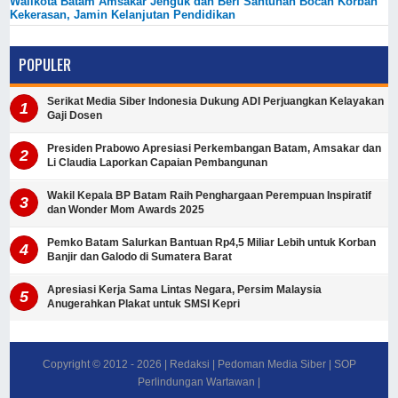
Walikota Batam Amsakar Jenguk dan Beri Santunan Bocah Korban
Kekerasan, Jamin Kelanjutan Pendidikan
POPULER
Serikat Media Siber Indonesia Dukung ADI Perjuangkan Kelayakan
Gaji Dosen
Presiden Prabowo Apresiasi Perkembangan Batam, Amsakar dan
Li Claudia Laporkan Capaian Pembangunan
Wakil Kepala BP Batam Raih Penghargaan Perempuan Inspiratif
dan Wonder Mom Awards 2025
Pemko Batam Salurkan Bantuan Rp4,5 Miliar Lebih untuk Korban
Banjir dan Galodo di Sumatera Barat
Apresiasi Kerja Sama Lintas Negara, Persim Malaysia
Anugerahkan Plakat untuk SMSI Kepri
Copyright © 2012 -
2026
|
Redaksi
|
Pedoman Media Siber
|
SOP
Perlindungan Wartawan
|