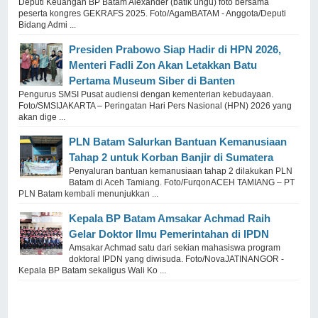
Deputi Keuangan BP Batam Alexander (batik ungu) foto bersama
peserta kongres GEKRAFS 2025. Foto/AgamBATAM - Anggota/Deputi
Bidang Admi ...
Presiden Prabowo Siap Hadir di HPN 2026,
Menteri Fadli Zon Akan Letakkan Batu
Pertama Museum Siber di Banten
Pengurus SMSI Pusat audiensi dengan kementerian kebudayaan.
Foto/SMSIJAKARTA – Peringatan Hari Pers Nasional (HPN) 2026 yang
akan dige ...
PLN Batam Salurkan Bantuan Kemanusiaan
Tahap 2 untuk Korban Banjir di Sumatera
Penyaluran bantuan kemanusiaan tahap 2 dilakukan PLN
Batam di Aceh Tamiang. Foto/FurqonACEH TAMIANG – PT
PLN Batam kembali menunjukkan ...
Kepala BP Batam Amsakar Achmad Raih
Gelar Doktor Ilmu Pemerintahan di IPDN
Amsakar Achmad satu dari sekian mahasiswa program
doktoral IPDN yang diwisuda. Foto/NovaJATINANGOR -
Kepala BP Batam sekaligus Wali Ko ...