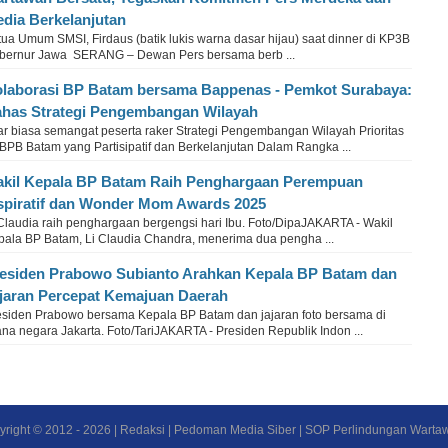
dia Berkelanjutan
ua Umum SMSI, Firdaus (batik lukis warna dasar hijau) saat dinner di KP3B
bernur Jawa SERANG – Dewan Pers bersama berb ...
laborasi BP Batam bersama Bappenas - Pemkot Surabaya:
has Strategi Pengembangan Wilayah
ar biasa semangat peserta raker Strategi Pengembangan Wilayah Prioritas
BPB Batam yang Partisipatif dan Berkelanjutan Dalam Rangka ...
kil Kepala BP Batam Raih Penghargaan Perempuan
spiratif dan Wonder Mom Awards 2025
 Claudia raih penghargaan bergengsi hari Ibu. Foto/DipaJAKARTA - Wakil
pala BP Batam, Li Claudia Chandra, menerima dua pengha ...
esiden Prabowo Subianto Arahkan Kepala BP Batam dan
jaran Percepat Kemajuan Daerah
esiden Prabowo bersama Kepala BP Batam dan jajaran foto bersama di
ana negara Jakarta. Foto/TariJAKARTA - Presiden Republik Indon ...
yright © 2012 -
2026
|
Redaksi
|
Pedoman Media Siber
|
SOP Perlindungan Warta