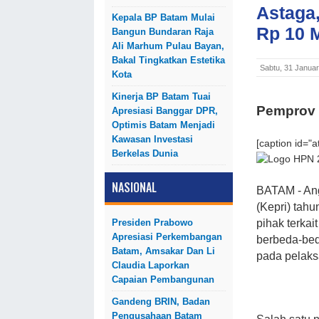
Astaga
Kepala BP Batam Mulai
Rp 10 M
Bangun Bundaran Raja
Ali Marhum Pulau Bayan,
Bakal Tingkatkan Estetika
Sabtu, 31 Januar
Kota
Kinerja BP Batam Tuai
Pemprov
Apresiasi Banggar DPR,
Optimis Batam Menjadi
Kawasan Investasi
[caption id="
Berkelas Dunia
NASIONAL
BATAM - Ang
(Kepri) tahu
Presiden Prabowo
pihak terka
Apresiasi Perkembangan
berbeda-bed
Batam, Amsakar Dan Li
pada pelaks
Claudia Laporkan
Capaian Pembangunan
Gandeng BRIN, Badan
Pengusahaan Batam