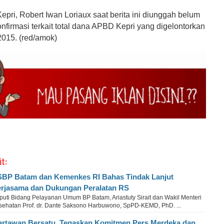
pri, Robert Iwan Loriaux saat berita ini diunggah belum
onfirmasi terkait total dana APBD Kepri yang digelontorkan
015. (red/amok)
it:
BP Batam dan Kemenkes RI Bahas Tindak Lanjut
rjasama dan Dukungan Peralatan RS
puti Bidang Pelayanan Umum BP Batam, Ariastuty Sirait dan Wakil Menteri
sehatan Prof. dr. Dante Saksono Harbuwono, SpPD-KEMD, PhD. ...
rtawan Bersatu, Tegaskan Komitmen Pers Merdeka dan