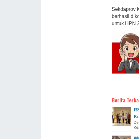
Sekdaprov Ke
berhasil dik
untuk HPN 2
Berita Terka
RS
Ke
De
Ke
Wa