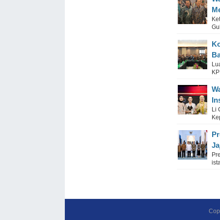
Me
Ket
Gu
Ko
Ba
Lu
KP
Wa
In
Li
Ke
Pr
Ja
Pr
ist
Cop