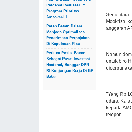
Percepat Realisasi 15
Program Prioritas
Sementara i
Amsakar-Li
Moekrizal ke
Peran Batam Dalam
anggaran A
Menjaga Optimalisasi
Penerimaan Perpajakan
Di Kepulauan Riau
Perkuat Posisi Batam
Namun demik
Sebagai Pusat Investasi
untuk biro 
Nasional, Banggar DPR
dipergunaka
RI Kunjungan Kerja Di BP
Batam
"Yang Rp 10
udara. Kalau
kepada AMOK
telepon.