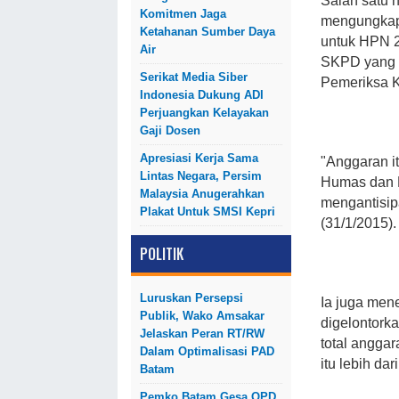
Salah satu 
Komitmen Jaga
mengungkap
Ketahanan Sumber Daya
untuk HPN 2
Air
SKPD yang a
Serikat Media Siber
Pemeriksa K
Indonesia Dukung ADI
Perjuangkan Kelayakan
Gaji Dosen
Apresiasi Kerja Sama
"Anggaran it
Lintas Negara, Persim
Humas dan P
Malaysia Anugerahkan
mengantisipa
Plakat Untuk SMSI Kepri
(31/1/2015).
POLITIK
Luruskan Persepsi
Ia juga men
Publik, Wako Amsakar
digelontork
Jelaskan Peran RT/RW
total angga
Dalam Optimalisasi PAD
itu lebih dar
Batam
Pemko Batam Gesa OPD