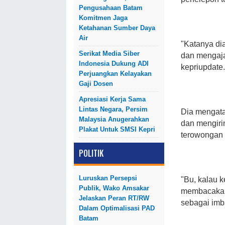
Pengusahaan Batam
Komitmen Jaga
Ketahanan Sumber Daya
Air
"Katanya di
Serikat Media Siber
dan mengaja
Indonesia Dukung ADI
kepriupdate.
Perjuangkan Kelayakan
Gaji Dosen
Apresiasi Kerja Sama
Lintas Negara, Persim
Dia mengata
Malaysia Anugerahkan
dan mengiri
Plakat Untuk SMSI Kepri
terowongan p
POLITIK
Luruskan Persepsi
"Bu, kalau k
Publik, Wako Amsakar
membacakan 
Jelaskan Peran RT/RW
sebagai imb
Dalam Optimalisasi PAD
Batam