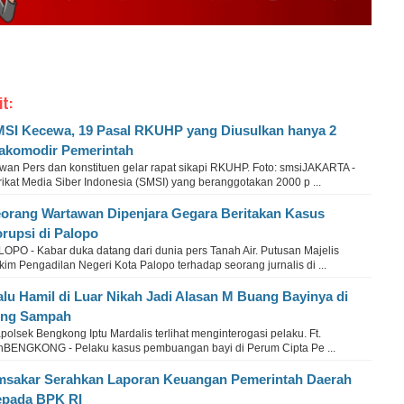
it:
SI Kecewa, 19 Pasal RKUHP yang Diusulkan hanya 2
akomodir Pemerintah
wan Pers dan konstituen gelar rapat sikapi RKUHP. Foto: smsiJAKARTA -
ikat Media Siber Indonesia (SMSI) yang beranggotakan 2000 p ...
orang Wartawan Dipenjara Gegara Beritakan Kasus
rupsi di Palopo
LOPO - Kabar duka datang dari dunia pers Tanah Air. Putusan Majelis
im Pengadilan Negeri Kota Palopo terhadap seorang jurnalis di ...
lu Hamil di Luar Nikah Jadi Alasan M Buang Bayinya di
ong Sampah
olsek Bengkong Iptu Mardalis terlihat menginterogasi pelaku. Ft.
hBENGKONG - Pelaku kasus pembuangan bayi di Perum Cipta Pe ...
sakar Serahkan Laporan Keuangan Pemerintah Daerah
pada BPK RI