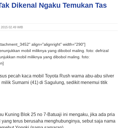
Tak Dikenal Ngaku Temukan Tas
i 2015 02.49 WIB
attachment_3452" align="alignright" width="290"]
jukkan mobil miliknya yang dibobol maling. foto:
on]
us pecah kaca mobil Toyota Rush warna abu-abu silver
ilik Sumarni (41) di Sagulung, sedikit menemui titik
 Kuning Blok 25 no 7-Batuaji ini mengaku, jika ada pria
al yang terus berusaha menghubunginya, sebut saja nama
ersebut Yongki (nama samaran).