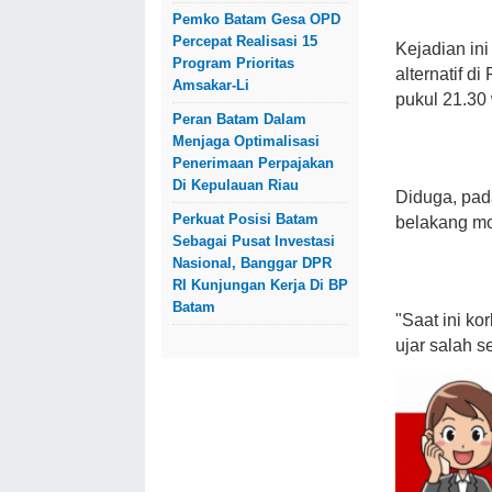
Pemko Batam Gesa OPD
Percepat Realisasi 15
Kejadian in
Program Prioritas
alternatif d
Amsakar-Li
pukul 21.30
Peran Batam Dalam
Menjaga Optimalisasi
Penerimaan Perpajakan
Di Kepulauan Riau
Diduga, pad
Perkuat Posisi Batam
belakang mo
Sebagai Pusat Investasi
Nasional, Banggar DPR
RI Kunjungan Kerja Di BP
Batam
"Saat ini ko
ujar salah s