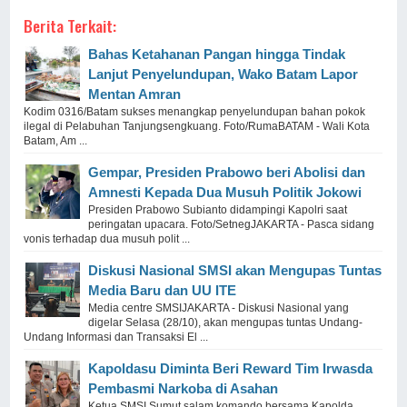
Berita Terkait:
Bahas Ketahanan Pangan hingga Tindak
Lanjut Penyelundupan, Wako Batam Lapor
Mentan Amran
Kodim 0316/Batam sukses menangkap penyelundupan bahan pokok
ilegal di Pelabuhan Tanjungsengkuang. Foto/RumaBATAM - Wali Kota
Batam, Am ...
Gempar, Presiden Prabowo beri Abolisi dan
Amnesti Kepada Dua Musuh Politik Jokowi
Presiden Prabowo Subianto didampingi Kapolri saat
peringatan upacara. Foto/SetnegJAKARTA - Pasca sidang
vonis terhadap dua musuh polit ...
Diskusi Nasional SMSI akan Mengupas Tuntas
Media Baru dan UU ITE
Media centre SMSIJAKARTA - Diskusi Nasional yang
digelar Selasa (28/10), akan mengupas tuntas Undang-
Undang Informasi dan Transaksi El ...
Kapoldasu Diminta Beri Reward Tim Irwasda
Pembasmi Narkoba di Asahan
Ketua SMSI Sumut salam komando bersama Kapolda