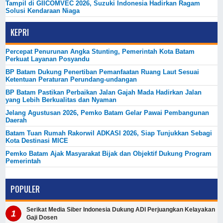
Tampil di GIICOMVEC 2026, Suzuki Indonesia Hadirkan Ragam
Solusi Kendaraan Niaga
KEPRI
Percepat Penurunan Angka Stunting, Pemerintah Kota Batam
Perkuat Layanan Posyandu
BP Batam Dukung Penertiban Pemanfaatan Ruang Laut Sesuai
Ketentuan Peraturan Perundang-undangan
BP Batam Pastikan Perbaikan Jalan Gajah Mada Hadirkan Jalan
yang Lebih Berkualitas dan Nyaman
Jelang Agustusan 2026, Pemko Batam Gelar Pawai Pembangunan
Daerah
Batam Tuan Rumah Rakorwil ADKASI 2026, Siap Tunjukkan Sebagi
Kota Destinasi MICE
Pemko Batam Ajak Masyarakat Bijak dan Objektif Dukung Program
Pemerintah
POPULER
Serikat Media Siber Indonesia Dukung ADI Perjuangkan Kelayakan
Gaji Dosen