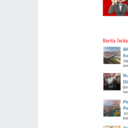
Berita Terka
BP
Ke
Si
pe
Ru
Di
BA
kam
Pe
Pe
NO
Bat