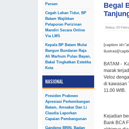
Begal 
Persen
Tanjun
Cegah Lahan Tidur, BP
Batam Wajibkan
Pelaporan Perizinan
Selasa, 03 Febru
Mandiri Secara Online
Via LMS
Kepala BP Batam Mulai
[caption id="
Bangun Bundaran Raja
ilustrasi[/capt
Ali Marhum Pulau Bayan,
Bakal Tingkatkan Estetika
BATAM - Ka
Kota
marak terja
Veloz denga
NASIONAL
di kawasan
11.00 WIB.
Presiden Prabowo
Apresiasi Perkembangan
Batam, Amsakar Dan Li
Claudia Laporkan
Kejadian be
Capaian Pembangunan
Bank BCA Fa
Gandeng BRIN, Badan