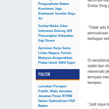
akhirnya di
Pengusahaan Batam
Dollar Sing
Komitmen Jaga
Ketahanan Sumber Daya
Air
Serikat Media Siber
"Tidak ada 
Indonesia Dukung ADI
perusahaan 
Perjuangkan Kelayakan
bertugas se
Gaji Dosen
Apresiasi Kerja Sama
Lintas Negara, Persim
Malaysia Anugerahkan
Di perjalan
Plakat Untuk SMSI Kepri
stabil dan 
meneriaki j
POLITIK
ternyata me
kempes.
Luruskan Persepsi
Publik, Wako Amsakar
Jelaskan Peran RT/RW
Dalam Optimalisasi PAD
"Jadi saya b
Batam