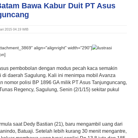
Batam Bawa Kabur Duit PT Asus
guncang
ari 2015 04.19 WIB
attachment_3869" align="alignright" width="290"]
ion]
sus pembobolan dengan modus pecah kaca semakin
di di daerah Sagulung. Kali ini menimpa mobil Avanza
n nomor polisi BP 1896 GA milik PT Asus Tanjunguncang,
 Tunas Regency, Sagulung
,
Senin (2/1/15) sekitar pukul
rmula saat
Dedy Bastian (21),
baru mengambil uang dari
nindo, Batuaji. Setelah lebih kurang 30 menit mengantre,