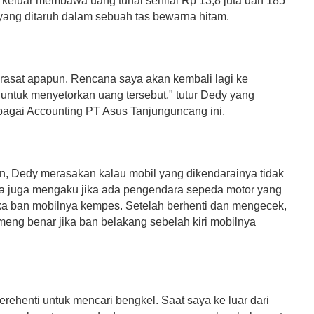
a keluar membawa uang tunai senilai Rp 13,8 juta dan 185
 yang ditaruh dalam sebuah tas bewarna hitam.
firasat apapun. Rencana saya akan kembali lagi ke
untuk menyetorkan uang tersebut," tutur Dedy yang
bagai Accounting PT Asus Tanjunguncang ini.
an, Dedy merasakan kalau mobil yang dikendarainya tidak
dia juga mengaku jika ada pengendara sepeda motor yang
ika ban mobilnya kempes. Setelah berhenti dan mengecek,
meng benar jika ban belakang sebelah kiri mobilnya
erehenti untuk mencari bengkel. Saat saya ke luar dari