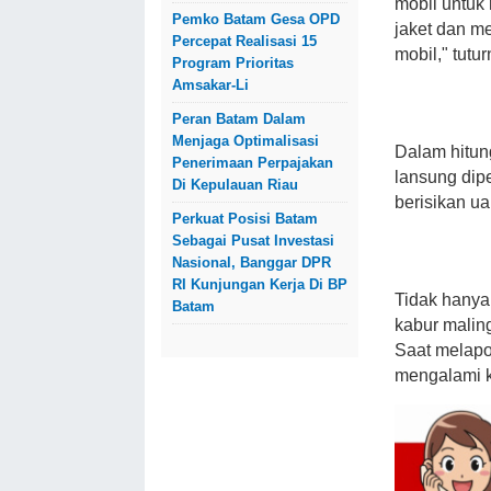
mobil untuk
Pemko Batam Gesa OPD
jaket dan m
Percepat Realisasi 15
mobil," tutur
Program Prioritas
Amsakar-Li
Peran Batam Dalam
Menjaga Optimalisasi
Dalam hitun
Penerimaan Perpajakan
lansung dip
Di Kepulauan Riau
berisikan ua
Perkuat Posisi Batam
Sebagai Pusat Investasi
Nasional, Banggar DPR
RI Kunjungan Kerja Di BP
Tidak hanya 
Batam
kabur malin
Saat melapo
mengalami ke