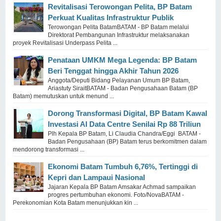
Revitalisasi Terowongan Pelita, BP Batam
Perkuat Kualitas Infrastruktur Publik
Terowongan Pelita BatamBATAM - BP Batam melalui
Direktorat Pembangunan Infrastruktur melaksanakan
proyek Revitalisasi Underpass Pelita ...
Penataan UMKM Mega Legenda: BP Batam
Beri Tenggat hingga Akhir Tahun 2026
Anggota/Deputi Bidang Pelayanan Umum BP Batam,
Ariastuty SiraitBATAM - Badan Pengusahaan Batam (BP
Batam) memutuskan untuk menund ...
Dorong Transformasi Digital, BP Batam Kawal
Investasi AI Data Centre Senilai Rp 88 Triliun
Plh Kepala BP Batam, Li Claudia Chandra/Eggi BATAM -
Badan Pengusahaan (BP) Batam terus berkomitmen dalam
mendorong transformasi ...
Ekonomi Batam Tumbuh 6,76%, Tertinggi di
Kepri dan Lampaui Nasional
Jajaran Kepala BP Batam Amsakar Achmad sampaikan
progres pertumbuhan ekonomi. Foto/NovaBATAM -
Perekonomian Kota Batam menunjukkan kin ...