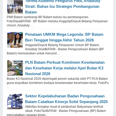
Terima Audiensi Pengurus PMII, Ariastuty
Sirait: Bahas Isu Strategis Pembangunan
Batam
PMII Batam sambangi BP Batam bahas isu pembangunan.
Foto/DipaBATAM - BP Batam melalui Anggota/Deputi Bidang Pelayanan
Umum, Ariastuty ...
Penataan UMKM Mega Legenda: BP Batam
Beri Tenggat hingga Akhir Tahun 2026
Anggota/Deputi Bidang Pelayanan Umum BP Batam,
Ariastuty SiraitBATAM - Badan Pengusahaan Batam (BP
Batam) memutuskan untuk menund ...
PLN Batam Perkuat Komitmen Keselamatan
dan Kesehatan Kerja melalui Apel Bulan K3
Nasional 2026
Bulan K3 Nasional 2026 diperingati penuh sukacita oleh PT PLN Batam
guna wujudkan komitmen budaya keselamatan kesehatan kerja. Foto/Fu
...
Sektor Kepelabuhanan Badan Pengusahaan
Batam Catatkan Kinerja Solid Sepanjang 2025
Aktivitas bongkar muat di pelabuhan Batuampar terlihat
sibuk. Foto/TariBATAM - Badan Pengusahaan (BP) Batam
mencatatkan capaian kinerj ...