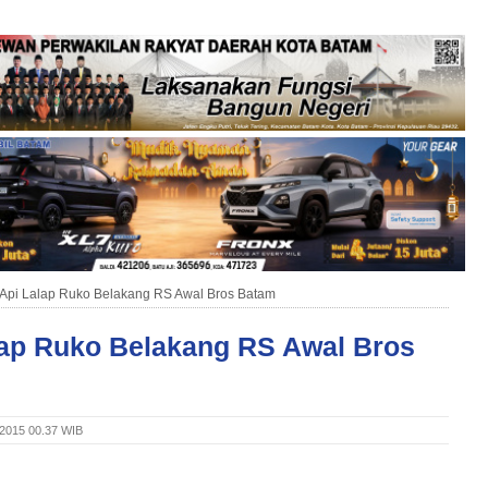
Api Lalap Ruko Belakang RS Awal Bros Batam
lap Ruko Belakang RS Awal Bros
 2015 00.37 WIB