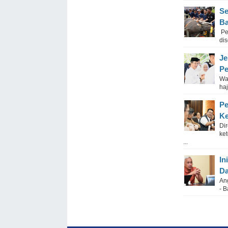
Se
Ba
Pe
di
Je
Pe
Wa
ha
Pe
Ke
Di
ke
...
In
Da
An
- 