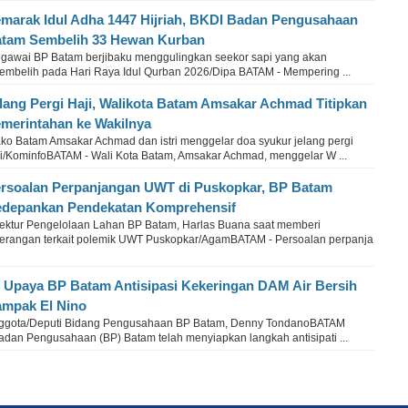
marak Idul Adha 1447 Hijriah, BKDI Badan Pengusahaan
tam Sembelih 33 Hewan Kurban
gawai BP Batam berjibaku menggulingkan seekor sapi yang akan
sembelih pada Hari Raya Idul Qurban 2026/Dipa BATAM - Mempering ...
lang Pergi Haji, Walikota Batam Amsakar Achmad Titipkan
merintahan ke Wakilnya
ko Batam Amsakar Achmad dan istri menggelar doa syukur jelang pergi
ji/KominfoBATAM - Wali Kota Batam, Amsakar Achmad, menggelar W ...
rsoalan Perpanjangan UWT di Puskopkar, BP Batam
depankan Pendekatan Komprehensif
rektur Pengelolaan Lahan BP Batam, Harlas Buana saat memberi
terangan terkait polemik UWT Puskopkar/AgamBATAM - Persoalan perpanja
i Upaya BP Batam Antisipasi Kekeringan DAM Air Bersih
mpak El Nino
ggota/Deputi Bidang Pengusahaan BP Batam, Denny TondanoBATAM
Badan Pengusahaan (BP) Batam telah menyiapkan langkah antisipati ...