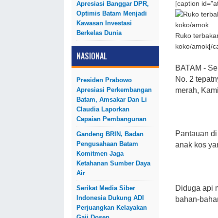
Apresiasi Banggar DPR,
[caption id="
Optimis Batam Menjadi
Kawasan Investasi
Berkelas Dunia
Ruko terbaka
koko/amok[/ca
NASIONAL
BATAM - Seb
No. 2 tepatn
Presiden Prabowo
Apresiasi Perkembangan
merah, Kamis
Batam, Amsakar Dan Li
Claudia Laporkan
Capaian Pembangunan
Pantauan di
Gandeng BRIN, Badan
Pengusahaan Batam
anak kos ya
Komitmen Jaga
Ketahanan Sumber Daya
Air
Diduga api 
Serikat Media Siber
Indonesia Dukung ADI
bahan-bahan
Perjuangkan Kelayakan
Gaji Dosen