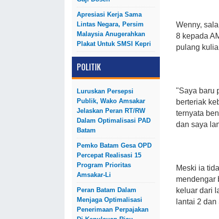
Apresiasi Kerja Sama
Lintas Negara, Persim
Wenny, sala
Malaysia Anugerahkan
8 kepada AM
Plakat Untuk SMSI Kepri
pulang kulia
POLITIK
"Saya baru 
Luruskan Persepsi
Publik, Wako Amsakar
berteriak k
Jelaskan Peran RT/RW
ternyata be
Dalam Optimalisasi PAD
dan saya la
Batam
Pemko Batam Gesa OPD
Percepat Realisasi 15
Program Prioritas
Meski ia ti
Amsakar-Li
mendengar b
Peran Batam Dalam
keluar dari
Menjaga Optimalisasi
lantai 2 dan
Penerimaan Perpajakan