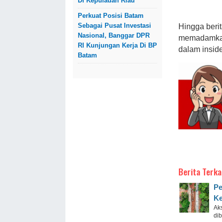
Di Kepulauan Riau
Perkuat Posisi Batam
Sebagai Pusat Investasi
Hingga berit
Nasional, Banggar DPR
memadamkan 
RI Kunjungan Kerja Di BP
dalam inside
Batam
Berita Terka
Pe
Ke
Aks
di