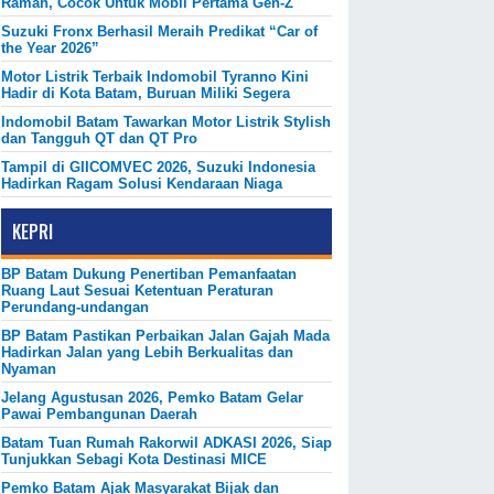
Ramah, Cocok Untuk Mobil Pertama Gen-Z
Suzuki Fronx Berhasil Meraih Predikat “Car of
the Year 2026”
Motor Listrik Terbaik Indomobil Tyranno Kini
Hadir di Kota Batam, Buruan Miliki Segera
Indomobil Batam Tawarkan Motor Listrik Stylish
dan Tangguh QT dan QT Pro
Tampil di GIICOMVEC 2026, Suzuki Indonesia
Hadirkan Ragam Solusi Kendaraan Niaga
KEPRI
BP Batam Dukung Penertiban Pemanfaatan
Ruang Laut Sesuai Ketentuan Peraturan
Perundang-undangan
BP Batam Pastikan Perbaikan Jalan Gajah Mada
Hadirkan Jalan yang Lebih Berkualitas dan
Nyaman
Jelang Agustusan 2026, Pemko Batam Gelar
Pawai Pembangunan Daerah
Batam Tuan Rumah Rakorwil ADKASI 2026, Siap
Tunjukkan Sebagi Kota Destinasi MICE
Pemko Batam Ajak Masyarakat Bijak dan