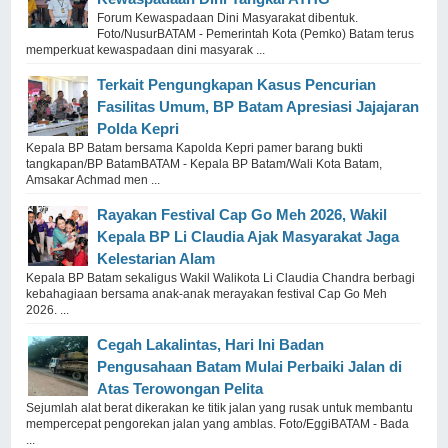
Forum Kewaspadaan Dini Masyarakat dibentuk.
Foto/NusurBATAM - Pemerintah Kota (Pemko) Batam terus
memperkuat kewaspadaan dini masyarak ...
Terkait Pengungkapan Kasus Pencurian
Fasilitas Umum, BP Batam Apresiasi Jajajaran
Polda Kepri
Kepala BP Batam bersama Kapolda Kepri pamer barang bukti
tangkapan/BP BatamBATAM - Kepala BP Batam/Wali Kota Batam,
Amsakar Achmad men ...
Rayakan Festival Cap Go Meh 2026, Wakil
Kepala BP Li Claudia Ajak Masyarakat Jaga
Kelestarian Alam
Kepala BP Batam sekaligus Wakil Walikota Li Claudia Chandra berbagi
kebahagiaan bersama anak-anak merayakan festival Cap Go Meh
2026. ...
Cegah Lakalintas, Hari Ini Badan
Pengusahaan Batam Mulai Perbaiki Jalan di
Atas Terowongan Pelita
Sejumlah alat berat dikerakan ke titik jalan yang rusak untuk membantu
mempercepat pengorekan jalan yang amblas. Foto/EggiBATAM - Bada
...