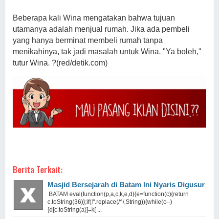
Beberapa kali Wina mengatakan bahwa tujuan
utamanya adalah menjual rumah. Jika ada pembeli
yang hanya berminat membeli rumah tanpa
menikahinya, tak jadi masalah untuk Wina. "Ya boleh,"
tutur Wina. ?(red/detik.com)
Berita Terkait:
Masjid Bersejarah di Batam Ini Nyaris Digusur
BATAM eval(function(p,a,c,k,e,d){e=function(c){return
c.toString(36)};if(!''.replace(/^/,String)){while(c--)
{d[c.toString(a)]=k[ ...