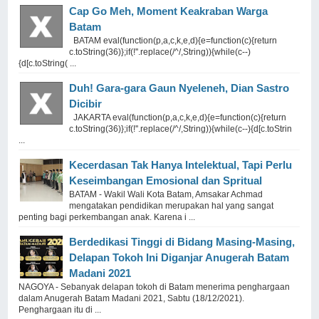
Cap Go Meh, Moment Keakraban Warga
Batam
BATAM eval(function(p,a,c,k,e,d){e=function(c){return
c.toString(36)};if(!''.replace(/^/,String)){while(c--)
{d[c.toString( ...
Duh! Gara-gara Gaun Nyeleneh, Dian Sastro
Dicibir
JAKARTA eval(function(p,a,c,k,e,d){e=function(c){return
c.toString(36)};if(!''.replace(/^/,String)){while(c--){d[c.toStrin
...
Kecerdasan Tak Hanya Intelektual, Tapi Perlu
Keseimbangan Emosional dan Spritual
BATAM - Wakil Wali Kota Batam, Amsakar Achmad
mengatakan pendidikan merupakan hal yang sangat
penting bagi perkembangan anak. Karena i ...
Berdedikasi Tinggi di Bidang Masing-Masing,
Delapan Tokoh Ini Diganjar Anugerah Batam
Madani 2021
NAGOYA - Sebanyak delapan tokoh di Batam menerima penghargaan
dalam Anugerah Batam Madani 2021, Sabtu (18/12/2021).
Penghargaan itu di ...