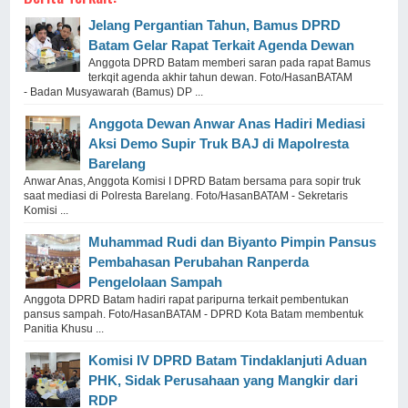
Jelang Pergantian Tahun, Bamus DPRD
Batam Gelar Rapat Terkait Agenda Dewan
Anggota DPRD Batam memberi saran pada rapat Bamus
terkqit agenda akhir tahun dewan. Foto/HasanBATAM
- Badan Musyawarah (Bamus) DP ...
Anggota Dewan Anwar Anas Hadiri Mediasi
Aksi Demo Supir Truk BAJ di Mapolresta
Barelang
Anwar Anas, Anggota Komisi I DPRD Batam bersama para sopir truk
saat mediasi di Polresta Barelang. Foto/HasanBATAM - Sekretaris
Komisi ...
Muhammad Rudi dan Biyanto Pimpin Pansus
Pembahasan Perubahan Ranperda
Pengelolaan Sampah
Anggota DPRD Batam hadiri rapat paripurna terkait pembentukan
pansus sampah. Foto/HasanBATAM - DPRD Kota Batam membentuk
Panitia Khusu ...
Komisi IV DPRD Batam Tindaklanjuti Aduan
PHK, Sidak Perusahaan yang Mangkir dari
RDP