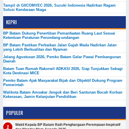
Tampil di GIICOMVEC 2026, Suzuki Indonesia Hadirkan Ragam
Solusi Kendaraan Niaga
KEPRI
BP Batam Dukung Penertiban Pemanfaatan Ruang Laut Sesuai
Ketentuan Peraturan Perundang-undangan
BP Batam Pastikan Perbaikan Jalan Gajah Mada Hadirkan Jalan
yang Lebih Berkualitas dan Nyaman
Jelang Agustusan 2026, Pemko Batam Gelar Pawai Pembangunan
Daerah
Batam Tuan Rumah Rakorwil ADKASI 2026, Siap Tunjukkan Sebagi
Kota Destinasi MICE
Pemko Batam Ajak Masyarakat Bijak dan Objektif Dukung Program
Pemerintah
Walikota Batam Amsakar Jenguk dan Beri Santunan Bocah Korban
Kekerasan, Jamin Kelanjutan Pendidikan
POPULER
Wakil Kepala BP Batam Raih Penghargaan Perempuan Inspiratif