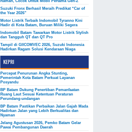
Ramah, Cocok Untuk Mobil Pertama Gen-Z
Suzuki Fronx Berhasil Meraih Predikat “Car of
the Year 2026”
Motor Listrik Terbaik Indomobil Tyranno Kini
Hadir di Kota Batam, Buruan Miliki Segera
Indomobil Batam Tawarkan Motor Listrik Stylish
dan Tangguh QT dan QT Pro
Tampil di GIICOMVEC 2026, Suzuki Indonesia
Hadirkan Ragam Solusi Kendaraan Niaga
KEPRI
Percepat Penurunan Angka Stunting,
Pemerintah Kota Batam Perkuat Layanan
Posyandu
BP Batam Dukung Penertiban Pemanfaatan
Ruang Laut Sesuai Ketentuan Peraturan
Perundang-undangan
BP Batam Pastikan Perbaikan Jalan Gajah Mada
Hadirkan Jalan yang Lebih Berkualitas dan
Nyaman
Jelang Agustusan 2026, Pemko Batam Gelar
Pawai Pembangunan Daerah