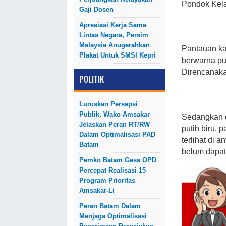
Pondok Kela
Gaji Dosen
Apresiasi Kerja Sama
Lintas Negara, Persim
Malaysia Anugerahkan
Pantauan ka
Plakat Untuk SMSI Kepri
berwarna put
Direncanaka
POLITIK
Luruskan Persepsi
Publik, Wako Amsakar
Sedangkan d
Jelaskan Peran RT/RW
putih biru,
Dalam Optimalisasi PAD
terlihat di
Batam
belum dapat 
Pemko Batam Gesa OPD
Percepat Realisasi 15
Program Prioritas
Amsakar-Li
Peran Batam Dalam
Menjaga Optimalisasi