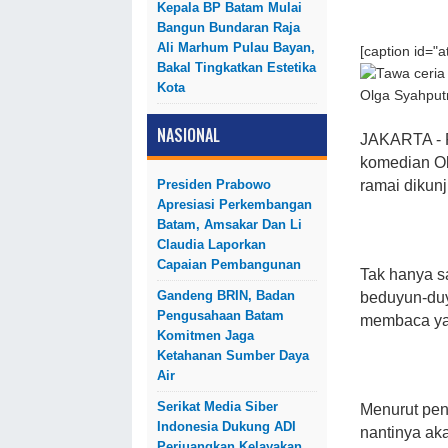
Kepala BP Batam Mulai
Bangun Bundaran Raja
Ali Marhum Pulau Bayan,
[caption id="
Bakal Tingkatkan Estetika
Kota
Olga Syahputra
NASIONAL
JAKARTA - P
komedian Ol
Presiden Prabowo
ramai dikunj
Apresiasi Perkembangan
Batam, Amsakar Dan Li
Claudia Laporkan
Capaian Pembangunan
Tak hanya sa
Gandeng BRIN, Badan
beduyun-duy
Pengusahaan Batam
membaca ya
Komitmen Jaga
Ketahanan Sumber Daya
Air
Serikat Media Siber
Menurut pen
Indonesia Dukung ADI
nantinya a
Perjuangkan Kelayakan