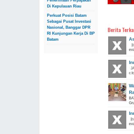
Penerimaan Perpajakan
Di Kepulauan Riau
Perkuat Posisi Batam
Sebagai Pusat Investasi
Nasional, Banggar DPR
Berita Terka
RI Kunjungan Kerja Di BP
As
Batam
[ca
eva
In
JAK
c.t
Wa
Ra
BA
Gru
In
[ca
eva