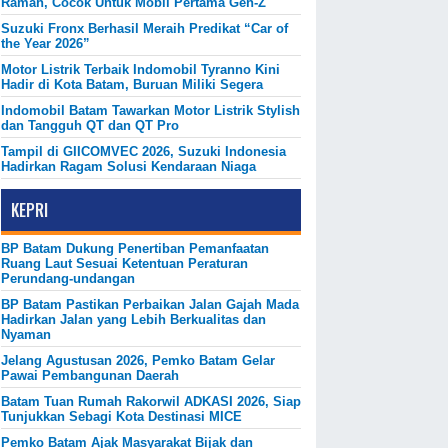
Ramah, Cocok Untuk Mobil Pertama Gen-Z
Suzuki Fronx Berhasil Meraih Predikat “Car of
the Year 2026”
Motor Listrik Terbaik Indomobil Tyranno Kini
Hadir di Kota Batam, Buruan Miliki Segera
Indomobil Batam Tawarkan Motor Listrik Stylish
dan Tangguh QT dan QT Pro
Tampil di GIICOMVEC 2026, Suzuki Indonesia
Hadirkan Ragam Solusi Kendaraan Niaga
KEPRI
BP Batam Dukung Penertiban Pemanfaatan
Ruang Laut Sesuai Ketentuan Peraturan
Perundang-undangan
BP Batam Pastikan Perbaikan Jalan Gajah Mada
Hadirkan Jalan yang Lebih Berkualitas dan
Nyaman
Jelang Agustusan 2026, Pemko Batam Gelar
Pawai Pembangunan Daerah
Batam Tuan Rumah Rakorwil ADKASI 2026, Siap
Tunjukkan Sebagi Kota Destinasi MICE
Pemko Batam Ajak Masyarakat Bijak dan