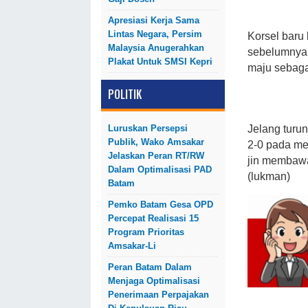
Apresiasi Kerja Sama
Lintas Negara, Persim
Korsel baru 
Malaysia Anugerahkan
sebelumnya Y
Plakat Untuk SMSI Kepri
maju sebaga
POLITIK
Luruskan Persepsi
Jelang turu
Publik, Wako Amsakar
2-0 pada me
Jelaskan Peran RT/RW
jin membawa
Dalam Optimalisasi PAD
(lukman)
Batam
Pemko Batam Gesa OPD
Percepat Realisasi 15
Program Prioritas
Amsakar-Li
Peran Batam Dalam
Menjaga Optimalisasi
Penerimaan Perpajakan