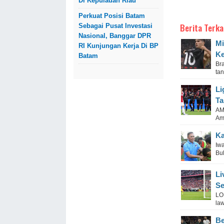
Di Kepulauan Riau
Perkuat Posisi Batam
Berita Terka
Sebagai Pusat Investasi
Nasional, Banggar DPR
Mi
RI Kunjungan Kerja Di BP
Ke
Batam
Bra
tan
Li
Ta
AM
Am
Ka
Iw
Bul
Li
Se
LO
law
Be