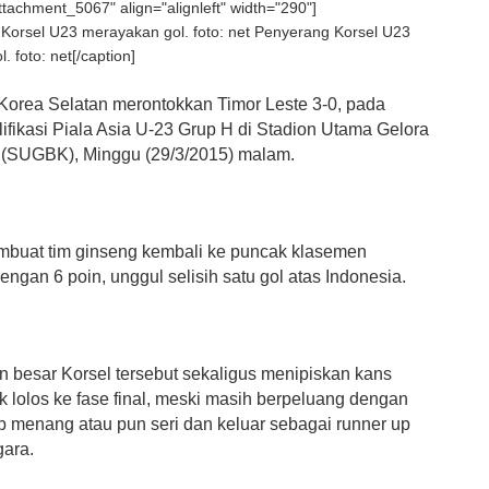
attachment_5067" align="alignleft" width="290"]
Penyerang Korsel U23
 foto: net[/caption]
orea Selatan merontokkan Timor Leste 3-0, pada
lifikasi Piala Asia U-23 Grup H di Stadion Utama Gelora
(SUGBK), Minggu (29/3/2015) malam.
embuat tim ginseng kembali ke puncak klasemen
ngan 6 poin, unggul selisih satu gol atas Indonesia.
besar Korsel tersebut sekaligus menipiskan kans
 lolos ke fase final, meski masih berpeluang dengan
ib menang atau pun seri dan keluar sebagai runner up
gara.