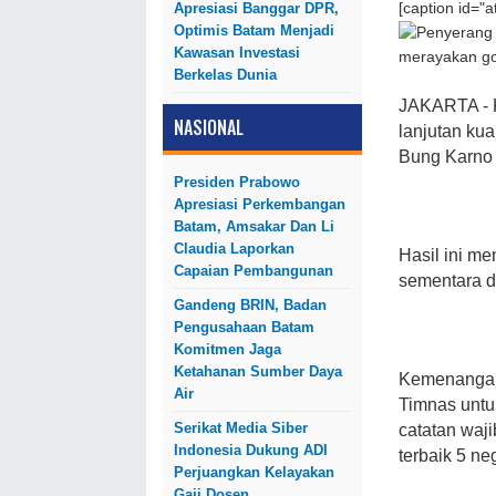
Apresiasi Banggar DPR,
[caption id="
Optimis Batam Menjadi
Kawasan Investasi
merayakan gol.
Berkelas Dunia
JAKARTA - K
NASIONAL
lanjutan kua
Bung Karno 
Presiden Prabowo
Apresiasi Perkembangan
Batam, Amsakar Dan Li
Claudia Laporkan
Hasil ini m
Capaian Pembangunan
sementara de
Gandeng BRIN, Badan
Pengusahaan Batam
Komitmen Jaga
Ketahanan Sumber Daya
Kemenangan 
Air
Timnas untuk
Serikat Media Siber
catatan waj
Indonesia Dukung ADI
terbaik 5 ne
Perjuangkan Kelayakan
Gaji Dosen