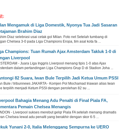
it:
lan Mengamuk di Liga Domestik, Nyonya Tua Jadi Sasaran
tajaman Brahim Diaz
him Diaz selebrasi usai cetak gol Milan. Foto net Setelah tumbang di
gan Chelsea 3-0 pada Liga Champions Eropa, tim asal kota fa ...
ga Champions: Tuan Rumah Ajax Amsterdam Takluk 1-0 di
ngan Liverpool
STERDAM - Juara Liga Inggris Liverpool menang tipis 1-0 atas Ajax
sterdam dalam pertandingan Liga Champions Grup D di Stadion Joha ...
ntongi 82 Suara, Iwan Bule Terpilih Jadi Ketua Umum PSSI
an Bule / tribunnews JAKARTA - Komjen Pol Mochamad Iriawan alias Iwan
e terpilih menjadi Ketum PSSI dengan perolehan 82 su ...
verpool Bahagia Menang Adu Penalti di Final Piala FA,
mentara Pemain Chelsea Menangis
NDON - Liverpool sukses merebut gelqr Piala FA setelah menang dramatis
an Chelsea lewat adu penalti yang berakhir dengan skor 6-5 ...
kuk Yunani 2-0, Italia Melenggang Sempurna ke UERO