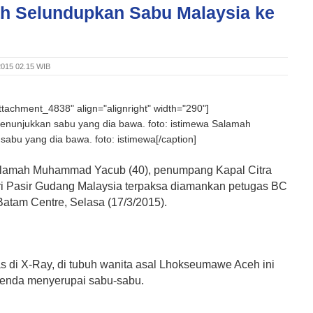
h Selundupkan Sabu Malaysia ke
2015 02.15 WIB
attachment_4838" align="alignright" width="290"]
Salamah
abu yang dia bawa. foto: istimewa[/caption]
lamah Muhammad Yacub (40), penumpang Kapal Citra
ri Pasir Gudang Malaysia terpaksa diamankan petugas BC
atam Centre, Selasa (17/3/2015).
as di X-Ray, di tubuh wanita asal Lhokseumawe Aceh ini
enda menyerupai sabu-sabu.