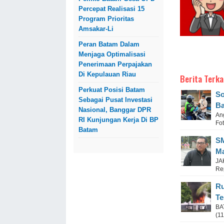
Percepat Realisasi 15
Program Prioritas
Amsakar-Li
Peran Batam Dalam
Menjaga Optimalisasi
Penerimaan Perpajakan
Di Kepulauan Riau
Berita Terka
Perkuat Posisi Batam
So
Sebagai Pusat Investasi
Ba
Nasional, Banggar DPR
An
RI Kunjungan Kerja Di BP
Fot
Batam
SM
Ma
JA
Rep
Ru
Te
BA
(11