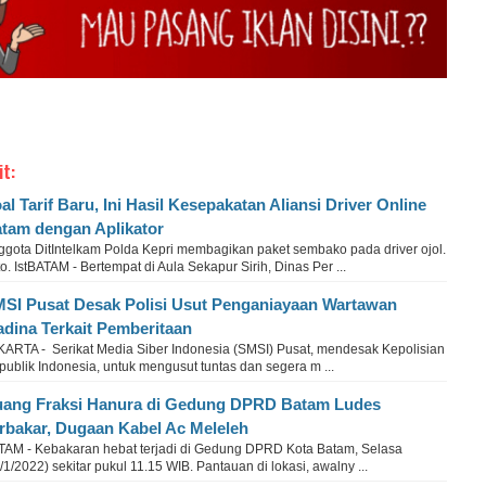
it:
al Tarif Baru, Ini Hasil Kesepakatan Aliansi Driver Online
tam dengan Aplikator
ggota DitIntelkam Polda Kepri membagikan paket sembako pada driver ojol.
o. IstBATAM - Bertempat di Aula Sekapur Sirih, Dinas Per ...
SI Pusat Desak Polisi Usut Penganiayaan Wartawan
dina Terkait Pemberitaan
KARTA - Serikat Media Siber Indonesia (SMSI) Pusat, mendesak Kepolisian
ublik Indonesia, untuk mengusut tuntas dan segera m ...
ang Fraksi Hanura di Gedung DPRD Batam Ludes
rbakar, Dugaan Kabel Ac Meleleh
TAM - Kebakaran hebat terjadi di Gedung DPRD Kota Batam, Selasa
/1/2022) sekitar pukul 11.15 WIB. Pantauan di lokasi, awalny ...