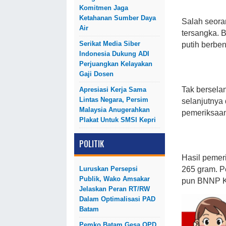
Komitmen Jaga
Ketahanan Sumber Daya
Salah seora
Air
tersangka. 
Serikat Media Siber
putih berben
Indonesia Dukung ADI
Perjuangkan Kelayakan
Gaji Dosen
Tak bersela
Apresiasi Kerja Sama
Lintas Negara, Persim
selanjutnya
Malaysia Anugerahkan
pemeriksaan
Plakat Untuk SMSI Kepri
POLITIK
Hasil pemer
Luruskan Persepsi
265 gram. P
Publik, Wako Amsakar
pun BNNP Ke
Jelaskan Peran RT/RW
Dalam Optimalisasi PAD
Batam
Pemko Batam Gesa OPD