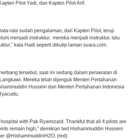
Kapten Pilot Yadi, dan Kapten Pilot Arif.
ta-rata sudah pengalaman, dari Kapten Pilot, teruji
um menjadi instruktur, mereka menjadi instruktur, lalu
truktur," kata Hadi seperti dikutip laman suara.com.
erbang tersebut, saat ini sedang dalam perawatan di
 Langkawi. Mereka telah dijenguk Menteri Pertahanan
shammuddin Hussein dan Menteri Pertahanan Indonesia
Ryacudu.
e hospital with Pak Ryamizard. Thankful that all 4 pilots are
spirits remain high," demikian twit Hishammuddin Hussein
tter @HishammuddinH2O. (red)