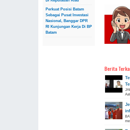
Di Kepulauan Riau
Perkuat Posisi Batam
Sebagai Pusat Investasi
Nasional, Banggar DPR
RI Kunjungan Kerja Di BP
Batam
Berita Terka
Te
Te
JA
Aat
Je
in
BA
me