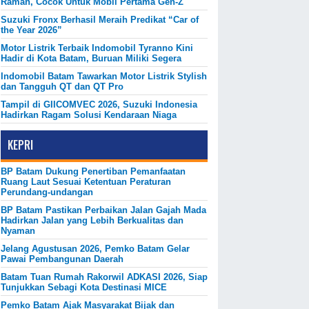
Ramah, Cocok Untuk Mobil Pertama Gen-Z
Suzuki Fronx Berhasil Meraih Predikat “Car of
the Year 2026”
Motor Listrik Terbaik Indomobil Tyranno Kini
Hadir di Kota Batam, Buruan Miliki Segera
Indomobil Batam Tawarkan Motor Listrik Stylish
dan Tangguh QT dan QT Pro
Tampil di GIICOMVEC 2026, Suzuki Indonesia
Hadirkan Ragam Solusi Kendaraan Niaga
KEPRI
BP Batam Dukung Penertiban Pemanfaatan
Ruang Laut Sesuai Ketentuan Peraturan
Perundang-undangan
BP Batam Pastikan Perbaikan Jalan Gajah Mada
Hadirkan Jalan yang Lebih Berkualitas dan
Nyaman
Jelang Agustusan 2026, Pemko Batam Gelar
Pawai Pembangunan Daerah
Batam Tuan Rumah Rakorwil ADKASI 2026, Siap
Tunjukkan Sebagi Kota Destinasi MICE
Pemko Batam Ajak Masyarakat Bijak dan