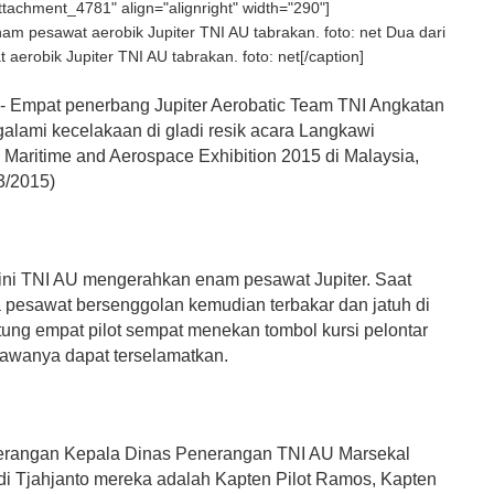
attachment_4781" align="alignright" width="290"]
Dua dari
aerobik Jupiter TNI AU tabrakan. foto: net[/caption]
Empat penerbang Jupiter Aerobatic Team TNI Angkatan
alami kecelakaan di gladi resik acara Langkawi
l Maritime and Aerospace Exhibition 2015 di Malaysia,
3/2015)
ini TNI AU mengerahkan enam pesawat Jupiter. Saat
a pesawat bersenggolan kemudian terbakar dan jatuh di
tung empat pilot sempat menekan tombol kursi pelontar
awanya dapat terselamatkan.
erangan Kepala Dinas Penerangan TNI AU Marsekal
i Tjahjanto mereka adalah Kapten Pilot Ramos, Kapten