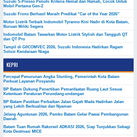
Suzuki S-Presso Penuhi Kriteria Hemat dan Ramah, Cocok Untuk
Mobil Pertama Gen-Z
Suzuki Fronx Berhasil Meraih Predikat “Car of the Year 2026”
Motor Listrik Terbaik Indomobil Tyranno Kini Hadir di Kota Batam,
Buruan Miliki Segera
Indomobil Batam Tawarkan Motor Listrik Stylish dan Tangguh QT
dan QT Pro
Tampil di GIICOMVEC 2026, Suzuki Indonesia Hadirkan Ragam
Solusi Kendaraan Niaga
KEPRI
Percepat Penurunan Angka Stunting, Pemerintah Kota Batam
Perkuat Layanan Posyandu
BP Batam Dukung Penertiban Pemanfaatan Ruang Laut Sesuai
Ketentuan Peraturan Perundang-undangan
BP Batam Pastikan Perbaikan Jalan Gajah Mada Hadirkan Jalan
yang Lebih Berkualitas dan Nyaman
Jelang Agustusan 2026, Pemko Batam Gelar Pawai Pembangunan
Daerah
Batam Tuan Rumah Rakorwil ADKASI 2026, Siap Tunjukkan Sebagi
Kota Destinasi MICE