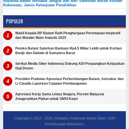
Walikota Batam Amsakar Jenguk dan Beri Santunan Bocah Korban
Kekerasan, Jamin Kelanjutan Pendidikan
POPULER
Wakil Kepala BP Batam Raih Penghargaan Perempuan Inspiratif
dan Wonder Mom Awards 2025
Pemko Batam Salurkan Bantuan Rp4,5 Miliar Lebih untuk Korban
Banjir dan Galodo di Sumatera Barat
Serikat Media Siber Indonesia Dukung ADI Perjuangkan Kelayakan
Gaji Dosen
Presiden Prabowo Apresiasi Perkembangan Batam, Amsakar dan
Li Claudia Laporkan Capaian Pembangunan
Apresiasi Kerja Sama Lintas Negara, Persim Malaysia
Anugerahkan Plakat untuk SMSI Kepri
Copyright © 2012 -
2026
|
Redaksi
|
Pedoman Media Siber
|
SOP
Perlindungan Wartawan
|