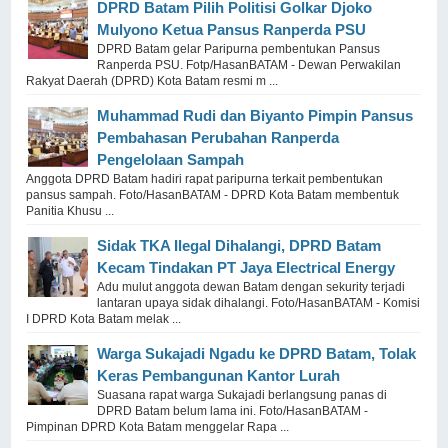
DPRD Batam Pilih Politisi Golkar Djoko
Mulyono Ketua Pansus Ranperda PSU
DPRD Batam gelar Paripurna pembentukan Pansus
Ranperda PSU. Fotp/HasanBATAM - Dewan Perwakilan
Rakyat Daerah (DPRD) Kota Batam resmi m ...
Muhammad Rudi dan Biyanto Pimpin Pansus
Pembahasan Perubahan Ranperda
Pengelolaan Sampah
Anggota DPRD Batam hadiri rapat paripurna terkait pembentukan
pansus sampah. Foto/HasanBATAM - DPRD Kota Batam membentuk
Panitia Khusu ...
Sidak TKA Ilegal Dihalangi, DPRD Batam
Kecam Tindakan PT Jaya Electrical Energy
Adu mulut anggota dewan Batam dengan sekurity terjadi
lantaran upaya sidak dihalangi. Foto/HasanBATAM - Komisi
I DPRD Kota Batam melak ...
Warga Sukajadi Ngadu ke DPRD Batam, Tolak
Keras Pembangunan Kantor Lurah
Suasana rapat warga Sukajadi berlangsung panas di
DPRD Batam belum lama ini. Foto/HasanBATAM -
Pimpinan DPRD Kota Batam menggelar Rapa ...