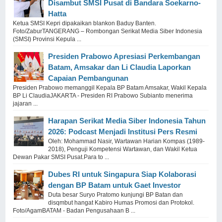
Disambut SMSI Pusat di Bandara Soekarno-
Hatta
Ketua SMSI Kepri dipakaikan blankon Baduy Banten.
Foto/ZaburTANGERANG – Rombongan Serikat Media Siber Indonesia
(SMSI) Provinsi Kepula ...
Presiden Prabowo Apresiasi Perkembangan
Batam, Amsakar dan Li Claudia Laporkan
Capaian Pembangunan
Presiden Prabowo memanggil Kepala BP Batam Amsakar, Wakil Kepala
BP Li ClaudiaJAKARTA - Presiden RI Prabowo Subianto menerima
jajaran ...
Harapan Serikat Media Siber Indonesia Tahun
2026: Podcast Menjadi Institusi Pers Resmi
Oleh: Mohammad Nasir, Wartawan Harian Kompas (1989-
2018), Penguji Kompetensi Wartawan, dan Wakil Ketua
Dewan Pakar SMSI Pusat.Para to ...
Dubes RI untuk Singapura Siap Kolaborasi
dengan BP Batam untuk Gaet Investor
Duta besar Suryo Pratomo kunjungi BP Batan dan
disqmbut hangat Kabiro Humas Promosi dan Protokol.
Foto/AgamBATAM - Badan Pengusahaan B ...