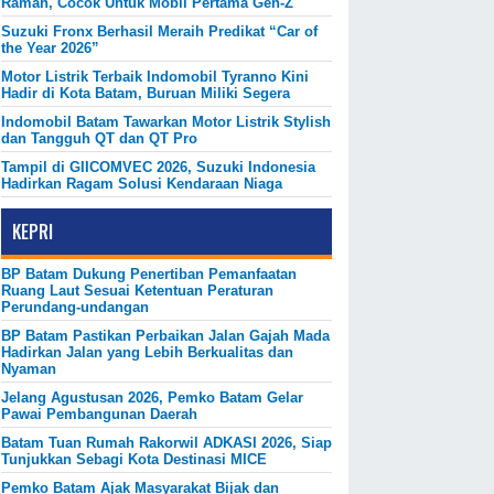
Ramah, Cocok Untuk Mobil Pertama Gen-Z
Suzuki Fronx Berhasil Meraih Predikat “Car of
the Year 2026”
Motor Listrik Terbaik Indomobil Tyranno Kini
Hadir di Kota Batam, Buruan Miliki Segera
Indomobil Batam Tawarkan Motor Listrik Stylish
dan Tangguh QT dan QT Pro
Tampil di GIICOMVEC 2026, Suzuki Indonesia
Hadirkan Ragam Solusi Kendaraan Niaga
KEPRI
BP Batam Dukung Penertiban Pemanfaatan
Ruang Laut Sesuai Ketentuan Peraturan
Perundang-undangan
BP Batam Pastikan Perbaikan Jalan Gajah Mada
Hadirkan Jalan yang Lebih Berkualitas dan
Nyaman
Jelang Agustusan 2026, Pemko Batam Gelar
Pawai Pembangunan Daerah
Batam Tuan Rumah Rakorwil ADKASI 2026, Siap
Tunjukkan Sebagi Kota Destinasi MICE
Pemko Batam Ajak Masyarakat Bijak dan