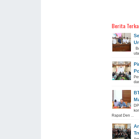
Berita Terka
Se
Un
BA
ut
Pi
Po
Pe
da
BT
Ma
DP
ko
Rapat Den ...
An
Tr
An