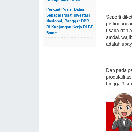
Di Kepulauan Riau
Perkuat Posisi Batam
Sebagai Pusat Investasi
Seperti dik
Nasional, Banggar DPR
perlindunga
RI Kunjungan Kerja Di BP
usaha dan at
Batam
amdal, waji
adalah upay
Dan pada pa
produktifita
hingga 3 tah