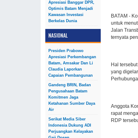
Apresiasi Banggar DPR,
Optimis Batam Menjadi
Kawasan Investasi
BATAM - Ko
Berkelas Dunia
untuk menu
Jalan Transb
NASIONAL
ternyata pe
Presiden Prabowo
Apresiasi Perkembangan
Batam, Amsakar Dan Li
Hal tersebu
Claudia Laporkan
yang digela
Capaian Pembangunan
Perhubungan
Gandeng BRIN, Badan
Pengusahaan Batam
Komitmen Jaga
Ketahanan Sumber Daya
Anggota Kom
Air
rapat menga
Serikat Media Siber
RDP tersebu
Indonesia Dukung ADI
Perjuangkan Kelayakan
Gaji Dosen