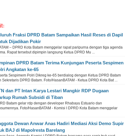
it:
luruh Fraksi DPRD Batam Sampaikan Hasil Reses di Dapil
tuk Dijadikan Pokir
TAM – DPRD Kota Batam menggelar rapat paripurna dengan tiga agenda
ama. Rapat tersebut dipimpin langsung Ketua DPRD Mu ...
mpinan DPRD Batam Terima Kunjungan Peserta Sespimen
lri Angkatan ke-65
serta Sespimem Polri Dikreg ke-65 berdialog dengan Ketua DPRD Batam
n Sekretaris DPRD Batam. Foto/HasanBATAM - Ketua DPRD Kota Bat ...
N dan PT Intan Karya Lestari Mangkir RDP Dugaan
rkup Rumah Subsidi di Tiban
RD Batam gelar rdp dengan developer Rhabayu Estuario dan
nsumennya. Foto/HasanBATAM - Komisi I DPRD Kota Batam menggelar
ggota Dewan Anwar Anas Hadiri Mediasi Aksi Demo Supir
uk BAJ di Mapolresta Barelang
war Anas, Anggota Komisi I DPRD Batam bersama para sopir truk saat