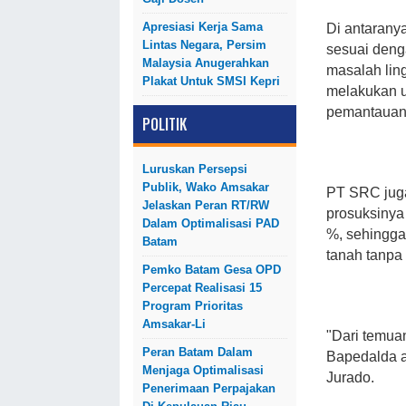
Apresiasi Kerja Sama
Di antarany
Lintas Negara, Persim
sesuai deng
Malaysia Anugerahkan
masalah lin
Plakat Untuk SMSI Kepri
melakukan u
pemantauan 
POLITIK
Luruskan Persepsi
Publik, Wako Amsakar
PT SRC juga
Jelaskan Peran RT/RW
prosuksinya
Dalam Optimalisasi PAD
%, sehingga
Batam
tanah tanpa 
Pemko Batam Gesa OPD
Percepat Realisasi 15
Program Prioritas
Amsakar-Li
"Dari temua
Peran Batam Dalam
Bapedalda a
Menjaga Optimalisasi
Jurado.
Penerimaan Perpajakan