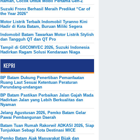
Ramah, Cocok Untuk Mobil Pertama Gen-Z
Suzuki Fronx Berhasil Meraih Predikat “Car of
the Year 2026”
Motor Listrik Terbaik Indomobil Tyranno Kini
Hadir di Kota Batam, Buruan Miliki Segera
Indomobil Batam Tawarkan Motor Listrik Stylish
dan Tangguh QT dan QT Pro
Tampil di GIICOMVEC 2026, Suzuki Indonesia
Hadirkan Ragam Solusi Kendaraan Niaga
KEPRI
BP Batam Dukung Penertiban Pemanfaatan
Ruang Laut Sesuai Ketentuan Peraturan
Perundang-undangan
BP Batam Pastikan Perbaikan Jalan Gajah Mada
Hadirkan Jalan yang Lebih Berkualitas dan
Nyaman
Jelang Agustusan 2026, Pemko Batam Gelar
Pawai Pembangunan Daerah
Batam Tuan Rumah Rakorwil ADKASI 2026, Siap
Tunjukkan Sebagi Kota Destinasi MICE
Pemko Batam Ajak Masyarakat Bijak dan