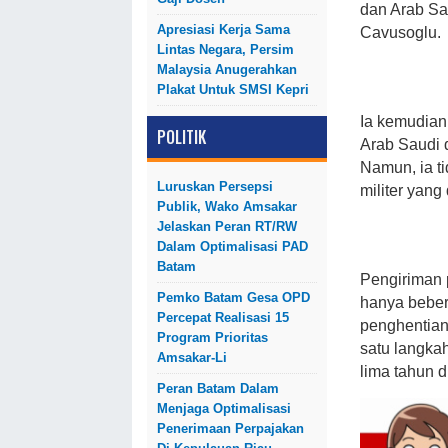
dan Arab Sau
Apresiasi Kerja Sama
Cavusoglu.
Lintas Negara, Persim
Malaysia Anugerahkan
Plakat Untuk SMSI Kepri
Ia kemudian
POLITIK
Arab Saudi d
Namun, ia t
Luruskan Persepsi
militer yang
Publik, Wako Amsakar
Jelaskan Peran RT/RW
Dalam Optimalisasi PAD
Batam
Pengiriman 
Pemko Batam Gesa OPD
hanya beber
Percepat Realisasi 15
penghentian
Program Prioritas
satu langka
Amsakar-Li
lima tahun d
Peran Batam Dalam
Menjaga Optimalisasi
Penerimaan Perpajakan