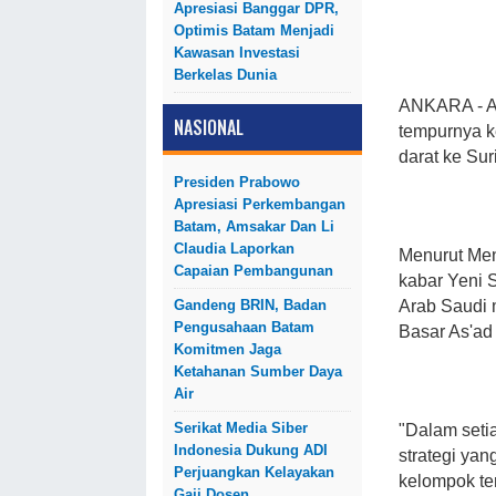
Apresiasi Banggar DPR,
Optimis Batam Menjadi
Kawasan Investasi
Berkelas Dunia
ANKARA
- 
NASIONAL
tempurnya ke
darat ke Sur
Presiden Prabowo
Apresiasi Perkembangan
Batam, Amsakar Dan Li
Claudia Laporkan
Menurut Men
Capaian Pembangunan
kabar Yeni S
Gandeng BRIN, Badan
Arab Saudi 
Pengusahaan Batam
Basar As'ad
Komitmen Jaga
Ketahanan Sumber Daya
Air
Serikat Media Siber
"Dalam seti
Indonesia Dukung ADI
strategi yan
Perjuangkan Kelayakan
kelompok ter
Gaji Dosen