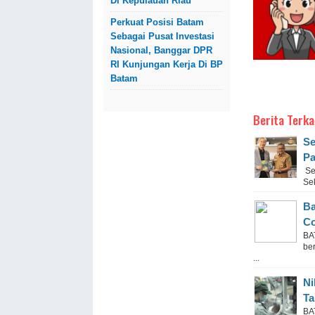
Di Kepulauan Riau
Perkuat Posisi Batam
Sebagai Pusat Investasi
Nasional, Banggar DPR
RI Kunjungan Kerja Di BP
Batam
Berita Terka
Se
Pa
Se
Sek
Ba
Co
BA
be
...
Ni
Ta
BA