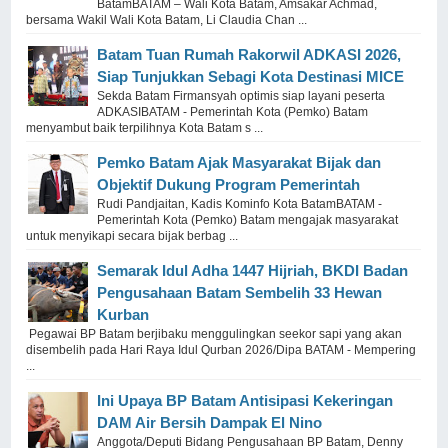
BatamBATAM – Wali Kota Batam, Amsakar Achmad,
bersama Wakil Wali Kota Batam, Li Claudia Chan ...
Batam Tuan Rumah Rakorwil ADKASI 2026,
Siap Tunjukkan Sebagi Kota Destinasi MICE
Sekda Batam Firmansyah optimis siap layani peserta
ADKASIBATAM - Pemerintah Kota (Pemko) Batam
menyambut baik terpilihnya Kota Batam s ...
Pemko Batam Ajak Masyarakat Bijak dan
Objektif Dukung Program Pemerintah
Rudi Pandjaitan, Kadis Kominfo Kota BatamBATAM -
Pemerintah Kota (Pemko) Batam mengajak masyarakat
untuk menyikapi secara bijak berbag ...
Semarak Idul Adha 1447 Hijriah, BKDI Badan
Pengusahaan Batam Sembelih 33 Hewan
Kurban
Pegawai BP Batam berjibaku menggulingkan seekor sapi yang akan
disembelih pada Hari Raya Idul Qurban 2026/Dipa BATAM - Mempering
...
Ini Upaya BP Batam Antisipasi Kekeringan
DAM Air Bersih Dampak El Nino
Anggota/Deputi Bidang Pengusahaan BP Batam, Denny