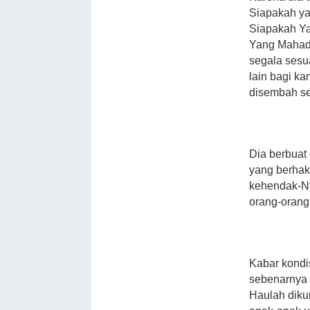
Siapakah y
Siapakah Y
Yang Mahad
segala ses
lain bagi ka
disembah sel
Dia berbuat
yang berhak
kehendak-Ny
orang-orang
Kabar kondi
sebenarnya 
Haulah diku