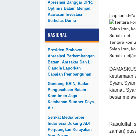
Apresiasi Banggar DPR,
Optimis Batam Menjadi
Kawasan Investasi
[caption id="
Berkelas Dunia
NASIONAL
Tentara komu
Syiah Iran, 
Presiden Prabowo
Suriah. net[/c
Apresiasi Perkembangan
Batam, Amsakar Dan Li
Claudia Laporkan
DAMASKUS - 
Capaian Pembangunan
keutamaan s
Syam. Syam 
Gandeng BRIN, Badan
Pengusahaan Batam
kiamat. Sya
Komitmen Jaga
besar mela
Ketahanan Sumber Daya
Air
Serikat Media Siber
Indonesia Dukung ADI
Rasulullah 
Perjuangkan Kelayakan
zaman) pusa
Gaji Dosen