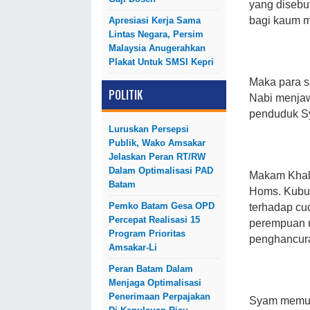
yang disebut
bagi kaum m
Apresiasi Kerja Sama
Lintas Negara, Persim
Malaysia Anugerahkan
Plakat Untuk SMSI Kepri
Maka para s
POLITIK
Nabi menjaw
penduduk S
Luruskan Persepsi
Publik, Wako Amsakar
Jelaskan Peran RT/RW
Dalam Optimalisasi PAD
Makam Khali
Batam
Homs. Kubur
Pemko Batam Gesa OPD
terhadap cu
Percepat Realisasi 15
perempuan um
Program Prioritas
penghancur
Amsakar-Li
Peran Batam Dalam
Menjaga Optimalisasi
Penerimaan Perpajakan
Syam memuji