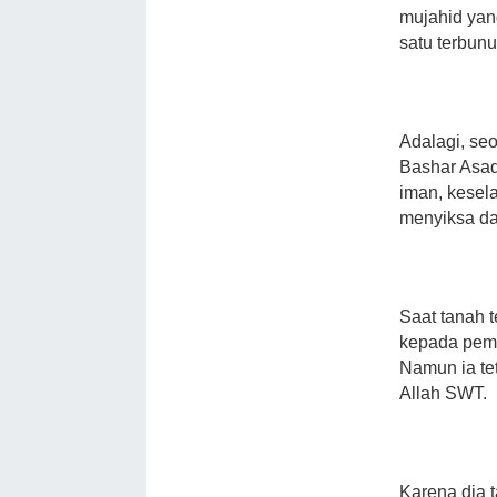
mujahid yan
satu terbunu
Adalagi, se
Bashar Asad
iman, kesel
menyiksa da
Saat tanah 
kepada pemu
Namun ia te
Allah SWT.
Karena dia 