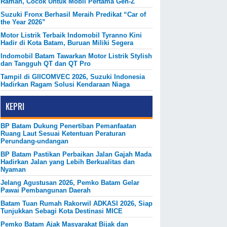
Ramah, Cocok Untuk Mobil Pertama Gen-Z
Suzuki Fronx Berhasil Meraih Predikat “Car of
the Year 2026”
Motor Listrik Terbaik Indomobil Tyranno Kini
Hadir di Kota Batam, Buruan Miliki Segera
Indomobil Batam Tawarkan Motor Listrik Stylish
dan Tangguh QT dan QT Pro
Tampil di GIICOMVEC 2026, Suzuki Indonesia
Hadirkan Ragam Solusi Kendaraan Niaga
KEPRI
BP Batam Dukung Penertiban Pemanfaatan
Ruang Laut Sesuai Ketentuan Peraturan
Perundang-undangan
BP Batam Pastikan Perbaikan Jalan Gajah Mada
Hadirkan Jalan yang Lebih Berkualitas dan
Nyaman
Jelang Agustusan 2026, Pemko Batam Gelar
Pawai Pembangunan Daerah
Batam Tuan Rumah Rakorwil ADKASI 2026, Siap
Tunjukkan Sebagi Kota Destinasi MICE
Pemko Batam Ajak Masyarakat Bijak dan