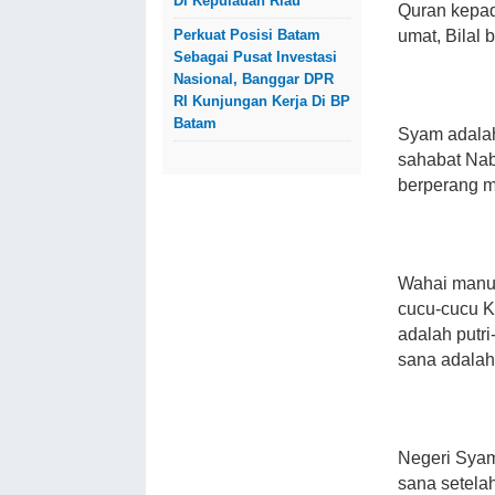
Di Kepulauan Riau
Quran kepad
Perkuat Posisi Batam
umat, Bilal 
Sebagai Pusat Investasi
Nasional, Banggar DPR
RI Kunjungan Kerja Di BP
Batam
Syam adalah 
sahabat Nab
berperang 
Wahai manus
cucu-cucu K
adalah putr
sana adalah
Negeri Syam
sana setelah