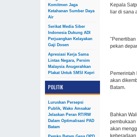
Kepala Satp
Komitmen Jaga
Ketahanan Sumber Daya
liar di sana
Air
Serikat Media Siber
Indonesia Dukung ADI
Perjuangkan Kelayakan
"Penertiban
Gaji Dosen
pekan depan
Apresiasi Kerja Sama
Lintas Negara, Persim
Malaysia Anugerahkan
Plakat Untuk SMSI Kepri
Pemerintah b
akan dikemb
POLITIK
Batam.
Luruskan Persepsi
Publik, Wako Amsakar
Bahkan Wal
Jelaskan Peran RT/RW
Dalam Optimalisasi PAD
pembukaan p
Batam
akan mengg
keberadaan k
Pemko Batam Gesa OPD