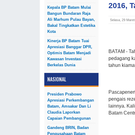
2016, 
Kepala BP Batam Mulai
Bangun Bundaran Raja
Ali Marhum Pulau Bayan,
Selasa, 29 Mare
Bakal Tingkatkan Estetika
Kota
Kinerja BP Batam Tuai
Apresiasi Banggar DPR,
BATAM
- Ta
Optimis Batam Menjadi
pedagang ka
Kawasan Investasi
Berkelas Dunia
tahun kiama
NASIONAL
Pascapenert
Presiden Prabowo
pengais rez
Apresiasi Perkembangan
lainnya. Kal
Batam, Amsakar Dan Li
Claudia Laporkan
Batam Centr
Capaian Pembangunan
Gandeng BRIN, Badan
Pengusahaan Batam