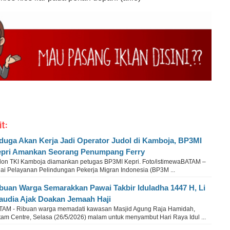
it:
duga Akan Kerja Jadi Operator Judol di Kamboja, BP3MI
pri Amankan Seorang Penumpang Ferry
lon TKI Kamboja diamankan petugas BP3MI Kepri. Foto/istimewaBATAM –
lai Pelayanan Pelindungan Pekerja Migran Indonesia (BP3M ...
buan Warga Semarakkan Pawai Takbir Iduladha 1447 H, Li
audia Ajak Doakan Jemaah Haji
TAM - Ribuan warga memadati kawasan Masjid Agung Raja Hamidah,
tam Centre, Selasa (26/5/2026) malam untuk menyambut Hari Raya Idul ...