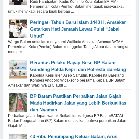
Rudi Pandjaitan, Kadis Kominfo Kota BatamBATAM -
Pemerintah Kota (Pemko) Batam mengajak masyarakat
untuk menyikapi secara bijak berbag ...
Peringati Tahun Baru Islam 1448 H, Amsakar
Getarkan Hati Jemaah Lewat Puisi “Jabal
Uhud”
Warga Batam antusias menyalami Walikota Amsakar AchmadBATAM -
Pemerintah Kota (Pemko) Batam menggelar Tablig Akbar dalam rangka
memper ...
Berantas Pelaku Rayap Besi, BP Batam
Gandeng Polda Kepri dan Polresta Barelang
Kapolda Kepri Irjen Asep Safrudin, Kapolresta Barelang
Kombes Anggoro Wicaksono bersama Kepala BP Batam
Amsakar dan Wakilnya Li Claudi ...
BP Batam Pastikan Perbaikan Jalan Gajah
Mada Hadirkan Jalan yang Lebih Berkualitas
dan Nyaman
Perbaikan jalan depan waduk Seiladi terus digesa BP BatamBATAM -
Badan Pengusahaan (BP) Batam memastikan bahwa perbaikan Jalan
Gajah M ...
43 Ribu Penumpang Keluar Batam, Arus