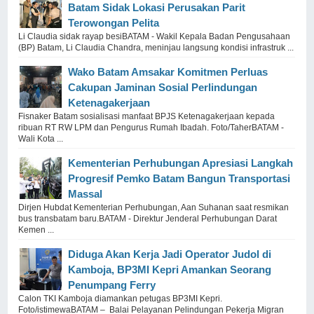
Batam Sidak Lokasi Perusakan Parit
Terowongan Pelita
Li Claudia sidak rayap besiBATAM - Wakil Kepala Badan Pengusahaan
(BP) Batam, Li Claudia Chandra, meninjau langsung kondisi infrastruk ...
Wako Batam Amsakar Komitmen Perluas
Cakupan Jaminan Sosial Perlindungan
Ketenagakerjaan
Fisnaker Batam sosialisasi manfaat BPJS Ketenagakerjaan kepada
ribuan RT RW LPM dan Pengurus Rumah Ibadah. Foto/TaherBATAM -
Wali Kota ...
Kementerian Perhubungan Apresiasi Langkah
Progresif Pemko Batam Bangun Transportasi
Massal
Dirjen Hubdat Kementerian Perhubungan, Aan Suhanan saat resmikan
bus transbatam baru.BATAM - Direktur Jenderal Perhubungan Darat
Kemen ...
Diduga Akan Kerja Jadi Operator Judol di
Kamboja, BP3MI Kepri Amankan Seorang
Penumpang Ferry
Calon TKI Kamboja diamankan petugas BP3MI Kepri.
Foto/istimewaBATAM – Balai Pelayanan Pelindungan Pekerja Migran