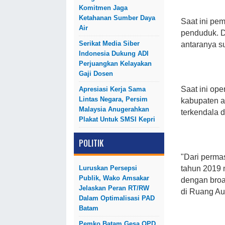
Komitmen Jaga
Ketahanan Sumber Daya
Saat ini pem
Air
penduduk. D
Serikat Media Siber
antaranya s
Indonesia Dukung ADI
Perjuangkan Kelayakan
Gaji Dosen
Saat ini op
Apresiasi Kerja Sama
Lintas Negara, Persim
kabupaten a
Malaysia Anugerahkan
terkendala 
Plakat Untuk SMSI Kepri
POLITIK
"Dari perma
Luruskan Persepsi
tahun 2019 
Publik, Wako Amsakar
dengan broa
Jelaskan Peran RT/RW
di Ruang Au
Dalam Optimalisasi PAD
Batam
Pemko Batam Gesa OPD