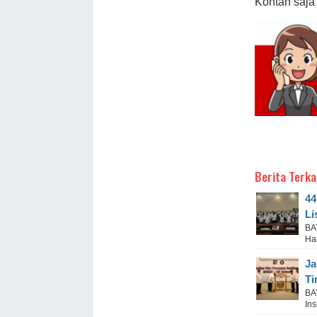
Kontan saja
Berita Terka
44
Li
BA
Han
Ja
Ti
BA
Ins