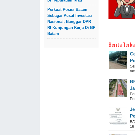
Di Kepulauan Riau
Perkuat Posisi Batam
Sebagai Pusat Investasi
Nasional, Banggar DPR
RI Kunjungan Kerja Di BP
Batam
Berita Terka
Ce
Pe
Sej
me
BP
Ja
Pe
Pe
Je
Pe
BA
16