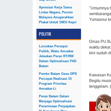
Apresiasi Kerja Sama
"Umumnya ba
Lintas Negara, Persim
sembarangan
Malaysia Anugerahkan
Yumasnur ke
Plakat Untuk SMSI Kepri
POLITIK
Dinas PU Ba
Luruskan Persepsi
waktu dekat
Publik, Wako Amsakar
kini sudah d
Jelaskan Peran RT/RW
Dalam Optimalisasi PAD
Batam
Pemko Batam Gesa OPD
Kawasan Kel
Percepat Realisasi 15
Begitu musi
Program Prioritas
tenggelam. 
Amsakar-Li
Peran Batam Dalam
Menjaga Optimalisasi
Penerimaan Perpajakan