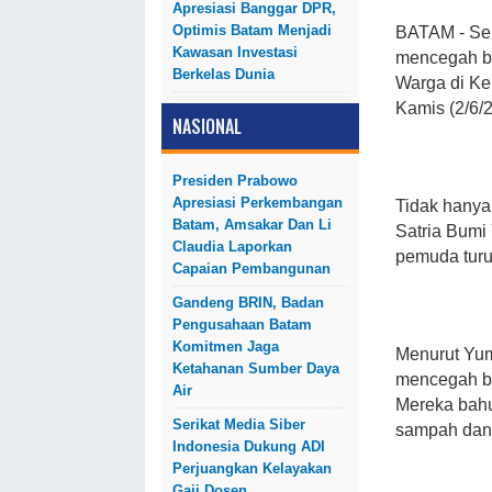
Apresiasi Banggar DPR,
Optimis Batam Menjadi
BATAM
- Se
Kawasan Investasi
mencegah ba
Berkelas Dunia
Warga di Kel
Kamis (2/6/
NASIONAL
Presiden Prabowo
Apresiasi Perkembangan
Tidak hanya 
Batam, Amsakar Dan Li
Satria Bumi
Claudia Laporkan
pemuda turut
Capaian Pembangunan
Gandeng BRIN, Badan
Pengusahaan Batam
Komitmen Jaga
Menurut Yum
Ketahanan Sumber Daya
mencegah ba
Air
Mereka bah
Serikat Media Siber
sampah dan
Indonesia Dukung ADI
Perjuangkan Kelayakan
Gaji Dosen