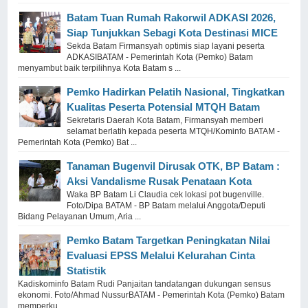
Batam Tuan Rumah Rakorwil ADKASI 2026,
Siap Tunjukkan Sebagi Kota Destinasi MICE
Sekda Batam Firmansyah optimis siap layani peserta
ADKASIBATAM - Pemerintah Kota (Pemko) Batam
menyambut baik terpilihnya Kota Batam s ...
Pemko Hadirkan Pelatih Nasional, Tingkatkan
Kualitas Peserta Potensial MTQH Batam
Sekretaris Daerah Kota Batam, Firmansyah memberi
selamat berlatih kepada peserta MTQH/Kominfo BATAM -
Pemerintah Kota (Pemko) Bat ...
Tanaman Bugenvil Dirusak OTK, BP Batam :
Aksi Vandalisme Rusak Penataan Kota
Waka BP Batam Li Claudia cek lokasi pot bugenville.
Foto/Dipa BATAM - BP Batam melalui Anggota/Deputi
Bidang Pelayanan Umum, Aria ...
Pemko Batam Targetkan Peningkatan Nilai
Evaluasi EPSS Melalui Kelurahan Cinta
Statistik
Kadiskominfo Batam Rudi Panjaitan tandatangan dukungan sensus
ekonomi. Foto/Ahmad NussurBATAM - Pemerintah Kota (Pemko) Batam
memperku ...