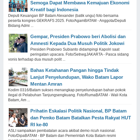
Semoga Dapat Membawa Kemajuan Ekonomi
Kreatif bagi Indonesia
Deputi Keuangan BP Batam Alexander (batik ungu) foto bersama
peserta kongres GEKRAFS 2025. Foto/AgamBATAM - Anggota/Deputi
Bidang Admi ...
Gempar, Presiden Prabowo beri Abolisi dan
Amnesti Kepada Dua Musuh Politik Jokowi
Presiden Prabowo Subianto didampingi Kapolri saat
peringatan upacara. Foto/SetnegJAKARTA - Pasca sidang
vonis terhadap dua musuh polit ...
Bahas Ketahanan Pangan hingga Tindak
Lanjut Penyelundupan, Wako Batam Lapor
Mentan Amran
Kodim 0316/Batam sukses menangkap penyelundupan bahan pokok
ilegal di Pelabuhan Tanjungsengkuang. Foto/RumaBATAM - Wali Kota
Batam, Am ...
Prihatin Eskalasi Politik Nasional, BP Batam
dan Pemko Batam Batalkan Pesta Rakyat HUT
RI ke-80
ASLI sampaikan pembatalan acara akibat demo ricuh nasional.
Foto/DipaBATAM - BP Batam dan Pemerintah Kota Batam resmi