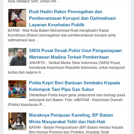
Aula Sekapur Sirih, Dinas Per ...
Rudi Hadiri Rakor Pencegahan dan
Pemberantasan Korupsi dan Optimalisasi
Layanan Kesehatan Publik
BATAM - Wali Kota Batam Muhammad Rudi menghadiri Rapat
Koordinasi (Rakor) pencegahan dan pemberantasan korupsi serta
optimalisasi laya ...
SMSI Pusat Desak Polisi Usut Penganiayaan
Wartawan Madina Terkait Pemberitaan
JAKARTA - Serikat Media Siber Indonesia (SMSI) Pusat,
mendesak Kepolisian Republik Indonesia, untuk mengusut
tuntas dan segera m ...
Polda Kepri Beri Bantuan Sembako Kepada
Kelompok Tani Pipa Gas Subur
Ditintelkam Polda Kepri gelar silaturahmi dan berbagi pada
kelompok tani Batam. Foto: istBATAM - Kepolisian Daerah
(Polda) Kepulauan R ...
Maraknya Penipuan Kaveling, BP Batam
Minta Masyarakat Teliti dan Hati-Hati
BATAM - Badan Pengusahaan (BP) Batam melalui Kepala
Biro Humas Promosi dan Protokol, Ariastuty Sirait