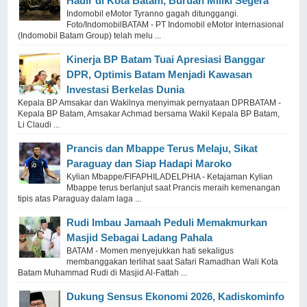
Hadir di Kota Batam, Buruan Miliki Segera
Indomobil eMotor Tyranno gagah ditunggangi.
Foto/IndomobilBATAM - PT Indomobil eMotor Internasional
(Indomobil Batam Group) telah melu ...
Kinerja BP Batam Tuai Apresiasi Banggar
DPR, Optimis Batam Menjadi Kawasan
Investasi Berkelas Dunia
Kepala BP Amsakar dan Wakilnya menyimak pernyataan DPRBATAM -
Kepala BP Batam, Amsakar Achmad bersama Wakil Kepala BP Batam,
Li Claudi ...
Prancis dan Mbappe Terus Melaju, Sikat
Paraguay dan Siap Hadapi Maroko
Kylian Mbappe/FIFAPHILADELPHIA - Ketajaman Kylian
Mbappe terus berlanjut saat Prancis meraih kemenangan
tipis atas Paraguay dalam laga ...
Rudi Imbau Jamaah Peduli Memakmurkan
Masjid Sebagai Ladang Pahala
BATAM - Momen menyejukkan hati sekaligus
membanggakan terlihat saat Safari Ramadhan Wali Kota
Batam Muhammad Rudi di Masjid Al-Fattah ...
Dukung Sensus Ekonomi 2026, Kadiskominfo