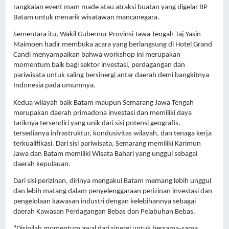
rangkaian event mam made atau atraksi buatan yang digelar BP 
Batam untuk menarik wisatawan mancanegara.
Sementara itu, Wakil Gubernur Provinsi Jawa Tengah Taj Yasin 
Maimoen hadir membuka acara yang berlangsung di Hotel Grand 
Candi menyampaikan bahwa workshop ini merupakan 
momentum baik bagi sektor investasi, perdagangan dan 
pariwisata untuk saling bersinergi antar daerah demi bangkitnya 
Indonesia pada umumnya.
Kedua wilayah baik Batam maupun Semarang Jawa Tengah 
merupakan daerah primadona investasi dan memiliki daya 
tariknya tersendiri yang unik dari sisi potensi geografis, 
tersedianya infrastruktur, kondusivitas wilayah, dan tenaga kerja 
terkualifikasi. Dari sisi pariwisata, Semarang memiliki Karimun 
Jawa dan Batam memiliki Wisata Bahari yang unggul sebagai 
daerah kepulauan.
Dari sisi perizinan, dirinya mengakui Batam memang lebih unggul 
dan lebih matang dalam penyelenggaraan perizinan investasi dan 
pengelolaan kawasan industri dengan kelebihannya sebagai 
daerah Kawasan Perdagangan Bebas dan Pelabuhan Bebas. 
"Disinilah momentum awal dari sinergi untuk bersama-sama 