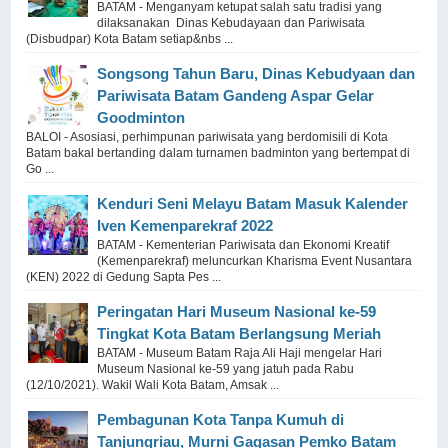
BATAM - Menganyam ketupat salah satu tradisi yang
dilaksanakan Dinas Kebudayaan dan Pariwisata
(Disbudpar) Kota Batam setiap&nbs ...
Songsong Tahun Baru, Dinas Kebudyaan dan
Pariwisata Batam Gandeng Aspar Gelar
Goodminton
BALOI - Asosiasi, perhimpunan pariwisata yang berdomisili di Kota
Batam bakal bertanding dalam turnamen badminton yang bertempat di
Go ...
Kenduri Seni Melayu Batam Masuk Kalender
Iven Kemenparekraf 2022
BATAM - Kementerian Pariwisata dan Ekonomi Kreatif
(Kemenparekraf) meluncurkan Kharisma Event Nusantara
(KEN) 2022 di Gedung Sapta Pes ...
Peringatan Hari Museum Nasional ke-59
Tingkat Kota Batam Berlangsung Meriah
BATAM - Museum Batam Raja Ali Haji mengelar Hari
Museum Nasional ke-59 yang jatuh pada Rabu
(12/10/2021). Wakil Wali Kota Batam, Amsak ...
Pembagunan Kota Tanpa Kumuh di
Tanjungriau, Murni Gagasan Pemko Batam