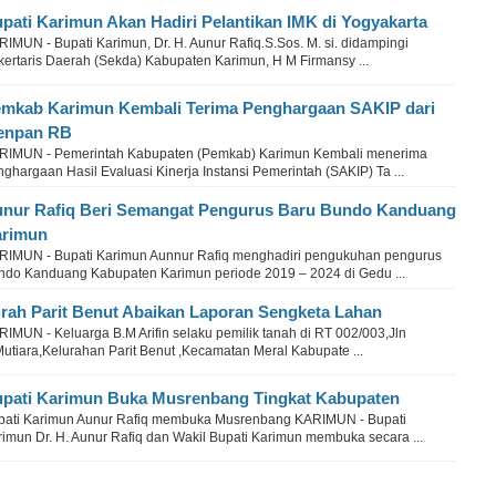
pati Karimun Akan Hadiri Pelantikan IMK di Yogyakarta
IMUN - Bupati Karimun, Dr. H. Aunur Rafiq.S.Sos. M. si. didampingi
kertaris Daerah (Sekda) Kabupaten Karimun, H M Firmansy ...
mkab Karimun Kembali Terima Penghargaan SAKIP dari
enpan RB
RIMUN - Pemerintah Kabupaten (Pemkab) Karimun Kembali menerima
ghargaan Hasil Evaluasi Kinerja Instansi Pemerintah (SAKIP) Ta ...
nur Rafiq Beri Semangat Pengurus Baru Bundo Kanduang
arimun
RIMUN - Bupati Karimun Aunnur Rafiq menghadiri pengukuhan pengurus
ndo Kanduang Kabupaten Karimun periode 2019 – 2024 di Gedu ...
rah Parit Benut Abaikan Laporan Sengketa Lahan
IMUN - Keluarga B.M Arifin selaku pemilik tanah di RT 002/003,Jln
utiara,Kelurahan Parit Benut ,Kecamatan Meral Kabupate ...
pati Karimun Buka Musrenbang Tingkat Kabupaten
pati Karimun Aunur Rafiq membuka Musrenbang KARIMUN - Bupati
rimun Dr. H. Aunur Rafiq dan Wakil Bupati Karimun membuka secara ...