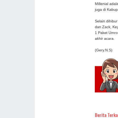
Millenial ada
juga di Kabup
Selain dihibur
dan Zack, Ke
1 Paket Umroh
akhir acara.
(Gery.N.S)
Berita Terka