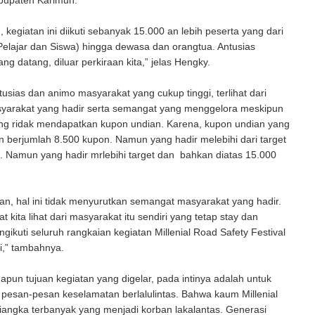
abupaten Karimun.
, kegiatan ini diikuti sebanyak 15.000 an lebih peserta yang dari
Pelajar dan Siswa) hingga dewasa dan orangtua. Antusias
ng datang, diluar perkiraan kita,” jelas Hengky.
tusias dan animo masyarakat yang cukup tinggi, terlihat dari
yarakat yang hadir serta semangat yang menggelora meskipun
ng ridak mendapatkan kupon undian. Karena, kupon undian yang
an berjumlah 8.500 kupon. Namun yang hadir melebihi dari target
. Namun yang hadir mrlebihi target dan bahkan diatas 15.000
an, hal ini tidak menyurutkan semangat masyarakat yang hadir.
 kita lihat dari masyarakat itu sendiri yang tetap stay dan
ikuti seluruh rangkaian kegiatan Millenial Road Safety Festival
i,” tambahnya.
dapun tujuan kegiatan yang digelar, pada intinya adalah untuk
pesan-pesan keselamatan berlalulintas. Bahwa kaum Millenial
angka terbanyak yang menjadi korban lakalantas. Generasi