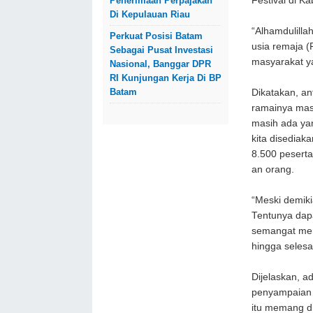
Penerimaan Perpajakan
Festival di K
Di Kepulauan Riau
“Alhamdulillah
Perkuat Posisi Batam
usia remaja (
Sebagai Pusat Investasi
masyarakat ya
Nasional, Banggar DPR
RI Kunjungan Kerja Di BP
Batam
Dikatakan, an
ramainya mas
masih ada ya
kita disediak
8.500 peserta
an orang.
“Meski demiki
Tentunya dapat
semangat meng
hingga selesa
Dijelaskan, a
penyampaian 
itu memang di