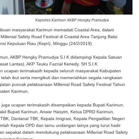
Kapolres Karimun AKBP Hengky Pramudya
buan masyarakat Karimun memadati Coastal Area, dalam
Millenial Safety Road Festival di Coastal Area Tanjung Balai
nsi Kepuluan Riau (Kepri), Minggu (24/2/2019).
imun, AKBP Hengky Pramudya S.I.K didampingi Kepala Satuan
Kasat Lantas), AKP Teuku Fazrial Kenedy, SH S.I.K
 ucapan terimakasih kepada seluruh masyarakat Kabupaten
telah ikut serta mengikuti dan memeriahkan segala rangkaian
iatan puncak pelaksanaan Millenial Road Safety Festival Tahun
paten Karimun.
s juga ucapan terimakasih disampaikan kepada Bupati Karimun,
Wakil Bupati Karimun, Anwar Hasyim, Ketua DPRD Karimun,
TBK, Danlanal TBK, Kepala Imigrasi, Kepala Pengadilan Negeri
umlah Kepala OPD dan tamu undangan lainya yang turut hadir
dan sepakat dalam mendukung pelaksanaan Millenial Road Safety