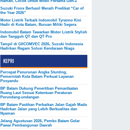
Ramah, Cocok Untuk Mobil Pertama Gen-Z
Suzuki Fronx Berhasil Meraih Predikat “Car of
the Year 2026”
Motor Listrik Terbaik Indomobil Tyranno Kini
Hadir di Kota Batam, Buruan Miliki Segera
Indomobil Batam Tawarkan Motor Listrik Stylish
dan Tangguh QT dan QT Pro
Tampil di GIICOMVEC 2026, Suzuki Indonesia
Hadirkan Ragam Solusi Kendaraan Niaga
KEPRI
Percepat Penurunan Angka Stunting,
Pemerintah Kota Batam Perkuat Layanan
Posyandu
BP Batam Dukung Penertiban Pemanfaatan
Ruang Laut Sesuai Ketentuan Peraturan
Perundang-undangan
BP Batam Pastikan Perbaikan Jalan Gajah Mada
Hadirkan Jalan yang Lebih Berkualitas dan
Nyaman
Jelang Agustusan 2026, Pemko Batam Gelar
Pawai Pembangunan Daerah