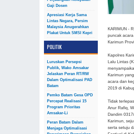
Gaji Dosen
Apresiasi Kerja Sama
Lintas Negara, Persim
Malaysia Anugerahkan
KARIMUN - Ri
Plakat Untuk SMSI Kepri
puncak acara 
Karimun Provi
POLITIK
Kapolres Kar
Luruskan Persepsi
Lalu Lintas (
Publik, Wako Amsakar
menyampaikan
Jelaskan Peran RT/RW
Karimun yang 
Dalam Optimalisasi PAD
acara dan keg
Batam
2019 di Kabu
Pemko Batam Gesa OPD
Percepat Realisasi 15
Tidak terlepa
Program Prioritas
Anur Rafiq, 
Amsakar-Li
Dandim 0317/
Karimun, sej
Peran Batam Dalam
serta setuju 
Menjaga Optimalisasi