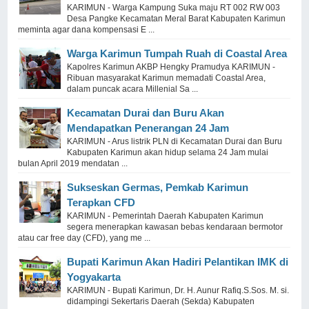
KARIMUN - Warga Kampung Suka maju RT 002 RW 003
Desa Pangke Kecamatan Meral Barat Kabupaten Karimun
meminta agar dana kompensasi E ...
Warga Karimun Tumpah Ruah di Coastal Area
Kapolres Karimun AKBP Hengky Pramudya KARIMUN -
Ribuan masyarakat Karimun memadati Coastal Area,
dalam puncak acara Millenial Sa ...
Kecamatan Durai dan Buru Akan
Mendapatkan Penerangan 24 Jam
KARIMUN - Arus listrik PLN di Kecamatan Durai dan Buru
Kabupaten Karimun akan hidup selama 24 Jam mulai
bulan April 2019 mendatan ...
Sukseskan Germas, Pemkab Karimun
Terapkan CFD
KARIMUN - Pemerintah Daerah Kabupaten Karimun
segera menerapkan kawasan bebas kendaraan bermotor
atau car free day (CFD), yang me ...
Bupati Karimun Akan Hadiri Pelantikan IMK di
Yogyakarta
KARIMUN - Bupati Karimun, Dr. H. Aunur Rafiq.S.Sos. M. si.
didampingi Sekertaris Daerah (Sekda) Kabupaten