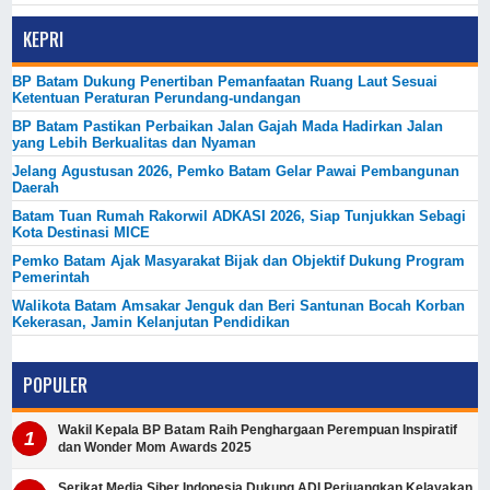
KEPRI
BP Batam Dukung Penertiban Pemanfaatan Ruang Laut Sesuai
Ketentuan Peraturan Perundang-undangan
BP Batam Pastikan Perbaikan Jalan Gajah Mada Hadirkan Jalan
yang Lebih Berkualitas dan Nyaman
Jelang Agustusan 2026, Pemko Batam Gelar Pawai Pembangunan
Daerah
Batam Tuan Rumah Rakorwil ADKASI 2026, Siap Tunjukkan Sebagi
Kota Destinasi MICE
Pemko Batam Ajak Masyarakat Bijak dan Objektif Dukung Program
Pemerintah
Walikota Batam Amsakar Jenguk dan Beri Santunan Bocah Korban
Kekerasan, Jamin Kelanjutan Pendidikan
POPULER
Wakil Kepala BP Batam Raih Penghargaan Perempuan Inspiratif
dan Wonder Mom Awards 2025
Serikat Media Siber Indonesia Dukung ADI Perjuangkan Kelayakan