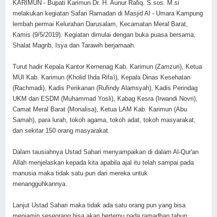
KARIMUN - Bupati Karimun Dr. H. Aunur Rafiq. S.sos. M.si
melakukan kegiatan Safari Ramadan di Masjid Al - Umara Kampung
lembah permai Kelurahan Darusalam, Kecamatan Meral Barat,
Kamis (9/5/2019).
Kegiatan dimulai dengan buka puasa bersama,
Shalat Magrib, Isya dan Tarawih berjamaah.
Turut hadir Kepala Kantor Kemenag Kab. Karimun (Zamzuri), Ketua
MUI Kab. Karimun (Kholid Ihda Rifa'i), Kepala Dinas Kesehatan
(Rachmadi), Kadis Perikanan (Rufindy Alamsyah), Kadis Perindag
UKM dan ESDM (Muhammad Yosli), Kabag Kesra (Irwandi Novri),
Camat Meral Barat (Monalisa), Ketua LAM Kab. Karimun (Abu
Samah), para lurah, tokoh agama, tokoh adat, tokoh masyarakat,
dan sekitar 150 orang masyarakat.
Dalam tausiahnya Ustad Sahari menyampaikan di dalam Al-Qur'an
Allah menjelaskan kepada kita apabila ajal itu telah sampai pada
manusia maka tidak satu pun dari mereka untuk
menangguhkannya.
Lanjut Ustad Sahari maka tidak ada satu orang pun yang bisa
menjamin seseorang bisa akan bertemu pada ramadhan tahun