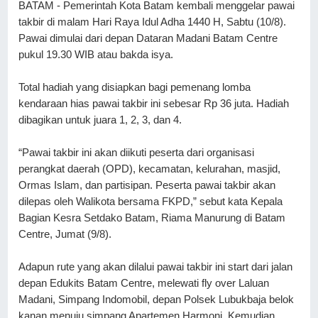
BATAM - Pemerintah Kota Batam kembali menggelar pawai 
takbir di malam Hari Raya Idul Adha 1440 H, Sabtu (10/8). 
Pawai dimulai dari depan Dataran Madani Batam Centre 
pukul 19.30 WIB atau bakda isya.
Total hadiah yang disiapkan bagi pemenang lomba 
kendaraan hias pawai takbir ini sebesar Rp 36 juta. Hadiah 
dibagikan untuk juara 1, 2, 3, dan 4.
“Pawai takbir ini akan diikuti peserta dari organisasi 
perangkat daerah (OPD), kecamatan, kelurahan, masjid, 
Ormas Islam, dan partisipan. Peserta pawai takbir akan 
dilepas oleh Walikota bersama FKPD,” sebut kata Kepala 
Bagian Kesra Setdako Batam, Riama Manurung di Batam 
Centre, Jumat (9/8).
Adapun rute yang akan dilalui pawai takbir ini start dari jalan 
depan Edukits Batam Centre, melewati fly over Laluan 
Madani, Simpang Indomobil, depan Polsek Lubukbaja belok 
kanan menuju simpang Apartemen Harmoni. Kemudian 