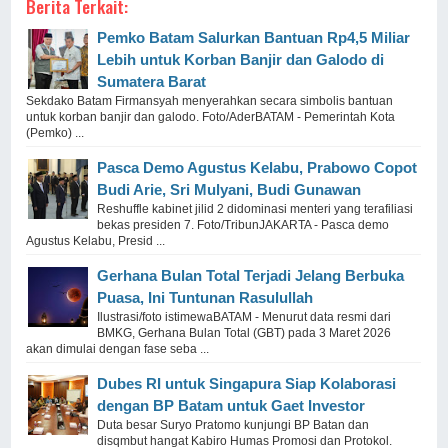
Berita Terkait:
Pemko Batam Salurkan Bantuan Rp4,5 Miliar
Lebih untuk Korban Banjir dan Galodo di
Sumatera Barat
Sekdako Batam Firmansyah menyerahkan secara simbolis bantuan
untuk korban banjir dan galodo. Foto/AderBATAM - Pemerintah Kota
(Pemko) ...
Pasca Demo Agustus Kelabu, Prabowo Copot
Budi Arie, Sri Mulyani, Budi Gunawan
Reshuffle kabinet jilid 2 didominasi menteri yang terafiliasi
bekas presiden 7. Foto/TribunJAKARTA - Pasca demo
Agustus Kelabu, Presid ...
Gerhana Bulan Total Terjadi Jelang Berbuka
Puasa, Ini Tuntunan Rasulullah
Ilustrasi/foto istimewaBATAM - Menurut data resmi dari
BMKG, Gerhana Bulan Total (GBT) pada 3 Maret 2026
akan dimulai dengan fase seba ...
Dubes RI untuk Singapura Siap Kolaborasi
dengan BP Batam untuk Gaet Investor
Duta besar Suryo Pratomo kunjungi BP Batan dan
disqmbut hangat Kabiro Humas Promosi dan Protokol.