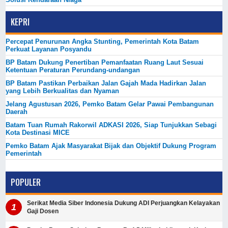
KEPRI
Percepat Penurunan Angka Stunting, Pemerintah Kota Batam
Perkuat Layanan Posyandu
BP Batam Dukung Penertiban Pemanfaatan Ruang Laut Sesuai
Ketentuan Peraturan Perundang-undangan
BP Batam Pastikan Perbaikan Jalan Gajah Mada Hadirkan Jalan
yang Lebih Berkualitas dan Nyaman
Jelang Agustusan 2026, Pemko Batam Gelar Pawai Pembangunan
Daerah
Batam Tuan Rumah Rakorwil ADKASI 2026, Siap Tunjukkan Sebagi
Kota Destinasi MICE
Pemko Batam Ajak Masyarakat Bijak dan Objektif Dukung Program
Pemerintah
POPULER
Serikat Media Siber Indonesia Dukung ADI Perjuangkan Kelayakan
Gaji Dosen